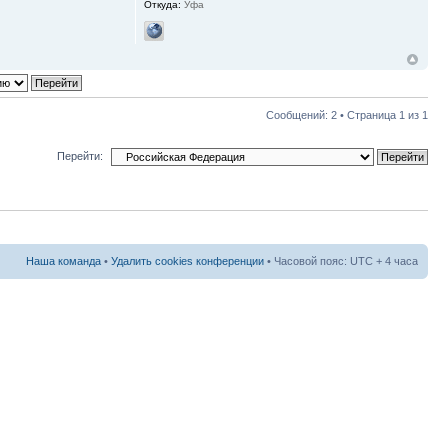
Откуда:
Уфа
Сообщений: 2 • Страница
1
из
1
Перейти:
Наша команда
•
Удалить cookies конференции
• Часовой пояс: UTC + 4 часа