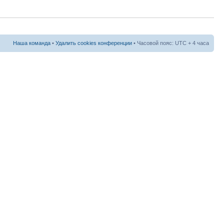
Наша команда
•
Удалить cookies конференции
• Часовой пояс: UTC + 4 часа