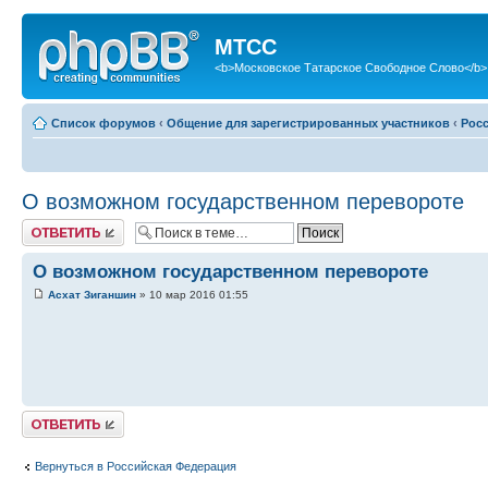
МТСС
<b>Московское Татарское Свободное Слово</b>
Список форумов
‹
Общение для зарегистрированных участников
‹
Рос
О возможном государственном перевороте
Ответить
О возможном государственном перевороте
Асхат Зиганшин
» 10 мар 2016 01:55
Ответить
Вернуться в Российская Федерация