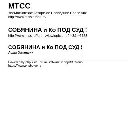
МТСС
<b>Московское Татарское Свободное Слово</b>
http://www.mtss.ru/forum/
СОБЯНИНА и Ко ПОД СУД !
http://www.mtss.ru/forum/viewtopic.php?f=3&t=6428
СОБЯНИНА и Ко ПОД СУД !
Асхат Зиганшин
Powered by phpBB® Forum Software © phpBB Group
https://www.phpbb.com/