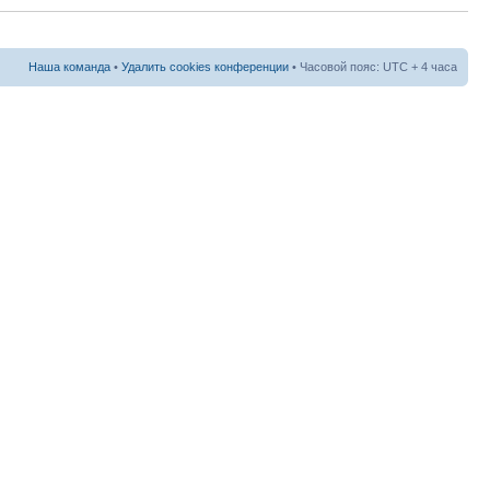
Наша команда
•
Удалить cookies конференции
• Часовой пояс: UTC + 4 часа