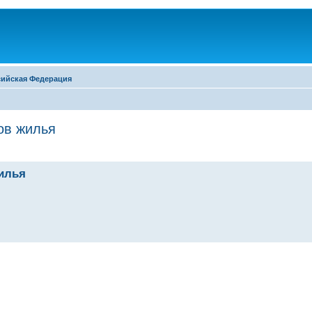
сийская Федерация
ов жилья
илья