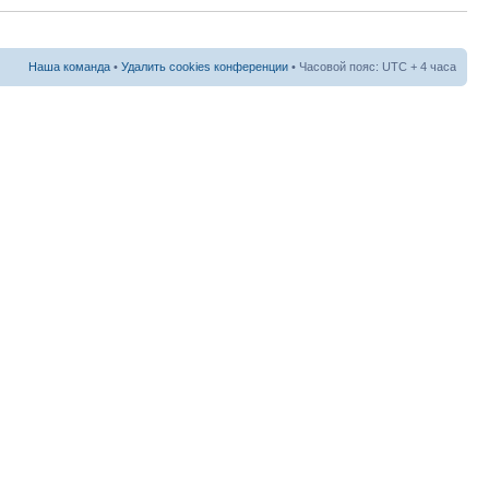
Наша команда
•
Удалить cookies конференции
• Часовой пояс: UTC + 4 часа