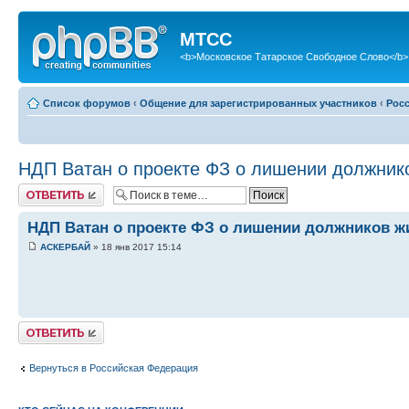
МТСС
<b>Московское Татарское Свободное Слово</b>
Список форумов
‹
Общение для зарегистрированных участников
‹
Рос
НДП Ватан о проекте ФЗ о лишении должник
Ответить
НДП Ватан о проекте ФЗ о лишении должников ж
АСКЕРБАЙ
» 18 янв 2017 15:14
Ответить
Вернуться в Российская Федерация