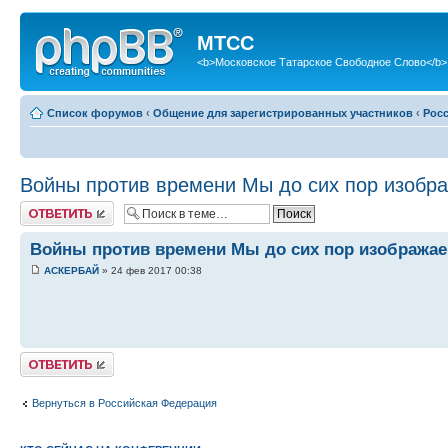
МТСС
<b>Московское Татарское Свободное Слово</b>
Список форумов
‹
Общение для зарегистрированных участников
‹
Рос
Войны против времени Мы до сих пор изобра
Ответить
Войны против времени Мы до сих пор изображаем
АСКЕРБАЙ
» 24 фев 2017 00:38
Ответить
Вернуться в Российская Федерация