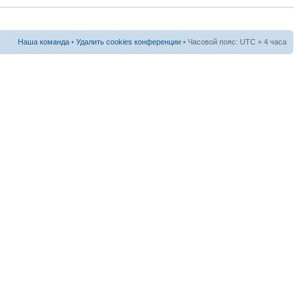
Наша команда
•
Удалить cookies конференции
• Часовой пояс: UTC + 4 часа