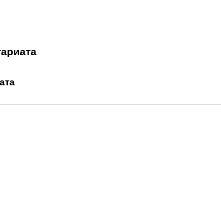
тариата
ата