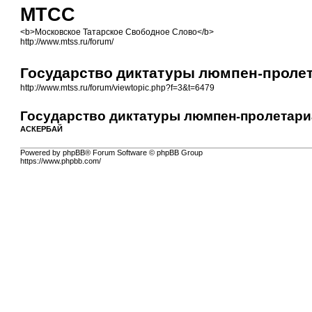
МТСС
<b>Московское Татарское Свободное Слово</b>
http://www.mtss.ru/forum/
Государство диктатуры люмпен-проле
http://www.mtss.ru/forum/viewtopic.php?f=3&t=6479
Государство диктатуры люмпен-пролетари
АСКЕРБАЙ
Powered by phpBB® Forum Software © phpBB Group
https://www.phpbb.com/