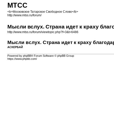
МТСС
<b>Московское Татарское Свободное Слово</b>
http://www.mtss.ru/forum/
Мысли вслух. Страна идет к краху бл
http://www.mtss.ru/forum/viewtopic.php?f=3&t=6486
Мысли вслух. Страна идет к краху благод
АСКЕРБАЙ
Powered by phpBB® Forum Software © phpBB Group
https://www.phpbb.com/