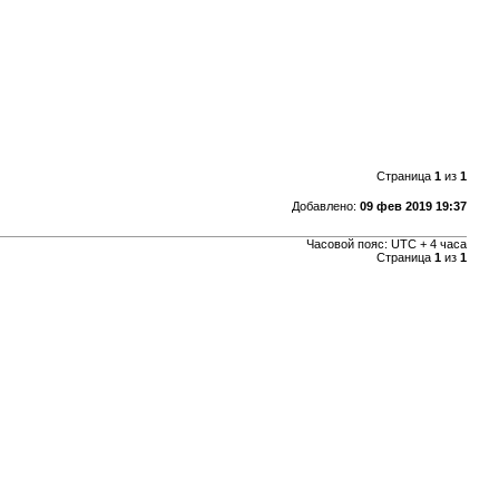
Страница
1
из
1
Добавлено:
09 фев 2019 19:37
Часовой пояс: UTC + 4 часа
Страница
1
из
1