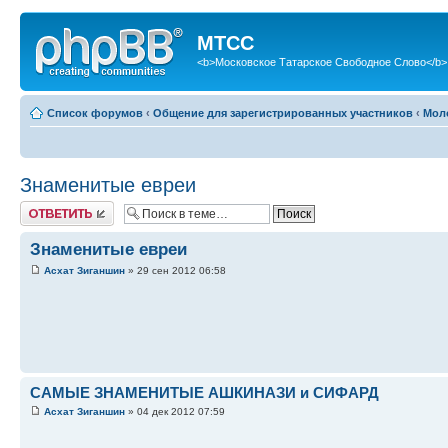
МТСС
<b>Московское Татарское Свободное Слово</b>
Список форумов
‹
Общение для зарегистрированных участников
‹
Мол
Знаменитые евреи
Ответить
Знаменитые евреи
Асхат Зиганшин
» 29 сен 2012 06:58
САМЫЕ ЗНАМЕНИТЫЕ АШКИНАЗИ и СИФАРД
Асхат Зиганшин
» 04 дек 2012 07:59