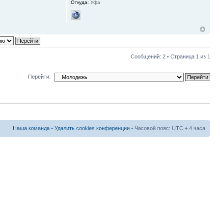
Откуда:
Уфа
Сообщений: 2 • Страница
1
из
1
Перейти:
Наша команда
•
Удалить cookies конференции
• Часовой пояс: UTC + 4 часа