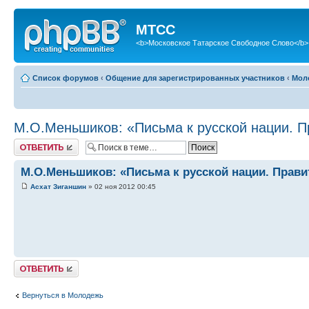
МТСС
<b>Московское Татарское Свободное Слово</b>
Список форумов
‹
Общение для зарегистрированных участников
‹
Мол
М.О.Меньшиков: «Письма к русской нации. Пр
Ответить
М.О.Меньшиков: «Письма к русской нации. Правите
Асхат Зиганшин
» 02 ноя 2012 00:45
Ответить
Вернуться в Молодежь