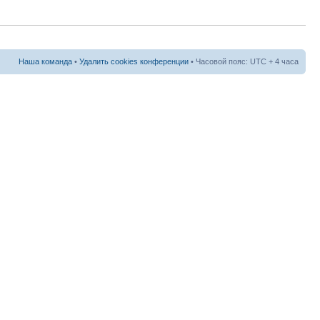
Наша команда
•
Удалить cookies конференции
• Часовой пояс: UTC + 4 часа