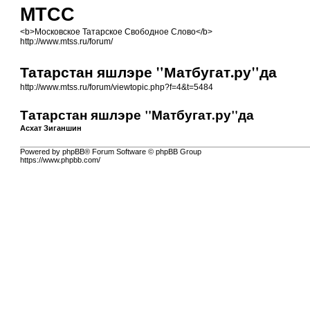
МТСС
<b>Московское Татарское Свободное Слово</b>
http://www.mtss.ru/forum/
Татарстан яшлэре "Матбугат.ру"да
http://www.mtss.ru/forum/viewtopic.php?f=4&t=5484
Татарстан яшлэре "Матбугат.ру"да
Асхат Зиганшин
Powered by phpBB® Forum Software © phpBB Group
https://www.phpbb.com/