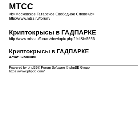
МТСС
<b>Московское Татарское Свободное Слово</b>
http://www.mtss.ru/forum/
Криптокрысы в ГАДПАРКЕ
http://www.mtss.ru/forum/viewtopic.php?f=4&t=5556
Криптокрысы в ГАДПАРКЕ
Асхат Зиганшин
Powered by phpBB® Forum Software © phpBB Group
https://www.phpbb.com/