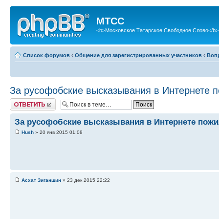
МТСС
<b>Московское Татарское Свободное Слово</b>
Список форумов
‹
Общение для зарегистрированных участников
‹
Воп
За русофобские высказывания в Интернете п
Ответить
За русофобские высказывания в Интернете пожил
Hush
» 20 янв 2015 01:08
Асхат Зиганшин
» 23 дек 2015 22:22