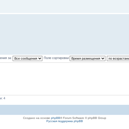
ения за:
Поле сортировки
и: 4
Создано на основе
phpBB
® Forum Software © phpBB Group
Русская поддержка phpBB