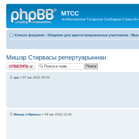
МТСС
<b>Московское Татарское Свободное Слово</b>
Список форумов
‹
Общение для зарегистрированных участников
‹
Мыс
Мишэр Стирвасы репертуарыннан
Ответить
qaz
» 07 авг 2010 20:53
Мишэр стИрвасы
» 09 авг 2010 12:40