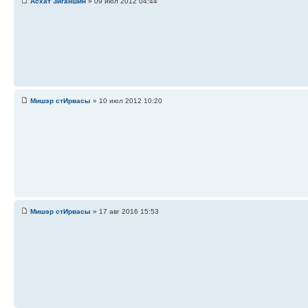
Асхат Зиганшин
» 09 июл 2012 04:44
Мишэр стИрвасы
» 10 июл 2012 10:20
Мишэр стИрвасы
» 17 авг 2016 15:53