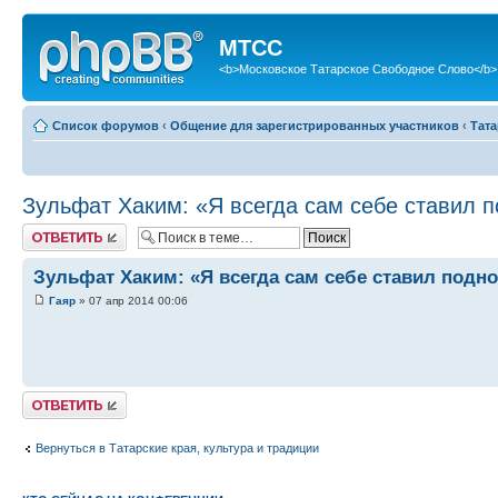
МТСС
<b>Московское Татарское Свободное Слово</b>
Список форумов
‹
Общение для зарегистрированных участников
‹
Тата
Зульфат Хаким: «Я всегда сам себе ставил 
Ответить
Зульфат Хаким: «Я всегда сам себе ставил подн
Гаяр
» 07 апр 2014 00:06
Ответить
Вернуться в Татарские края, культура и традиции