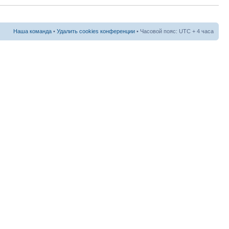
Наша команда
•
Удалить cookies конференции
• Часовой пояс: UTC + 4 часа