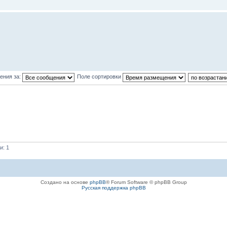
ения за:
Поле сортировки
и: 1
Создано на основе
phpBB
® Forum Software © phpBB Group
Русская поддержка phpBB