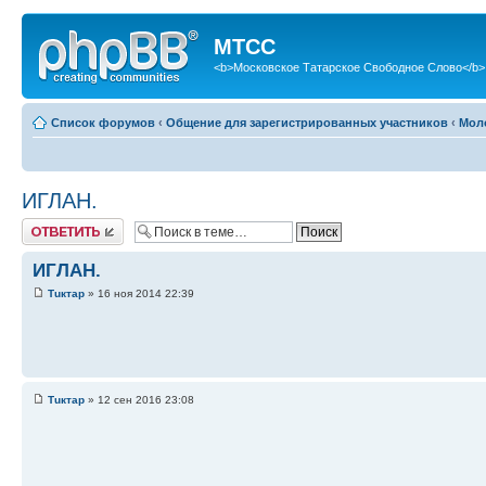
МТСС
<b>Московское Татарское Свободное Слово</b>
Список форумов
‹
Общение для зарегистрированных участников
‹
Мол
ИГЛАН.
Ответить
ИГЛАН.
Тuктар
» 16 ноя 2014 22:39
Тuктар
» 12 сен 2016 23:08