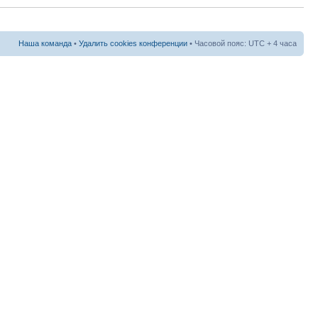
Наша команда
•
Удалить cookies конференции
• Часовой пояс: UTC + 4 часа