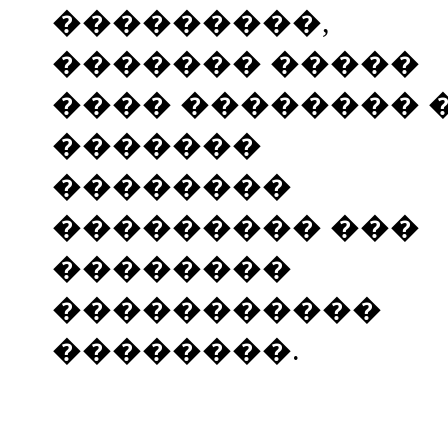
���������,
������� �����
���� �������� 
�������
��������
��������� ���
��������
�����������
��������.