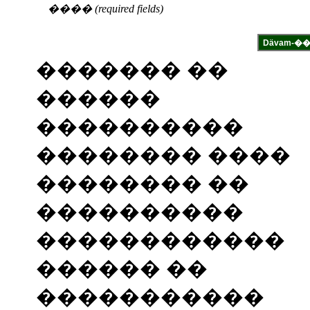
���� (required fields)
������� ��
������
����������
�������� ����
�������� ��
����������
������������
������ ��
�����������