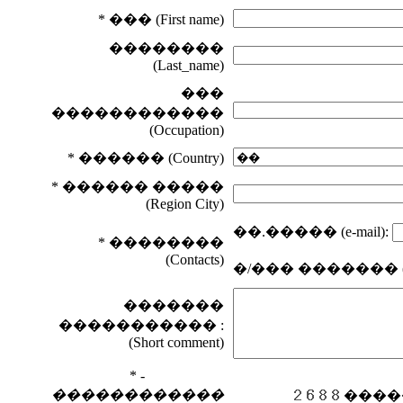
* ��� (First name)
��������
(Last_name)
���
������������
(Occupation)
* ������ (Country)
* ������ �����
(Region City)
��.����� (e-mail):
* ��������
(Contacts)
�/��� ������� (and/
�������
����������� :
(Short comment)
* -
������������
������