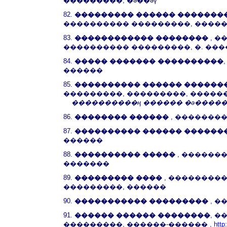
���������, �ә��әү
82.
��������� ������ �������
���������� ���������, ����
83.
������������ ��������
, 
���������� ���������, �. ��
84.
����� ������� ����������
������
85.
���������� ������ ������
���������, ���������, �����
����������ң ������ �ә����� 
86.
�������� ������
, �������
87.
���������� ������ ������
������
88.
���������� �����
, ������
�������
89.
��������� ����
, ���������
���������, ������
90.
����������� ���������
, 
91.
������ ������ ��������
, 
���������, ������-������
, http