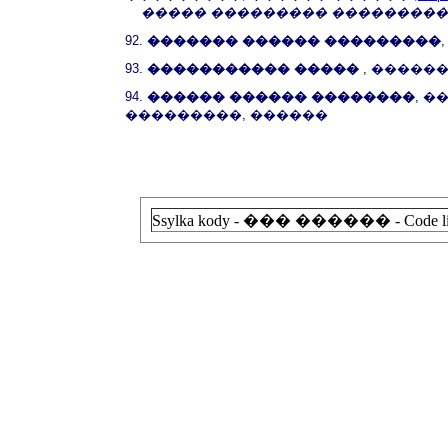
����� ��������� ���������
92.
������� ������ ���������
93.
����������� �����
, �����
94.
������ ������ ��������
, 
���������, ������
Ssylka kody - ��� ������ - Code lin