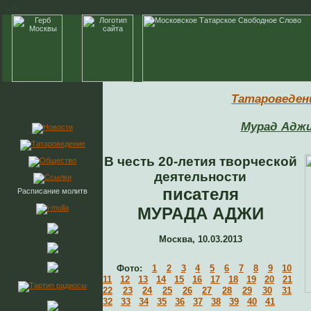
-->
Татароведен
Мурад Адж
В честь 20-летия творческой
деятельности
писателя
Расписание молитв
МУРАДА АДЖИ
Москва, 10.03.2013
Фото:
1
2
3
4
5
6
7
8
9
10
11
12
13
14
15
16
17
18
19
20
21
22
23
24
25
26
27
28
29
30
31
32
33
34
35
36
37
38
39
40
41