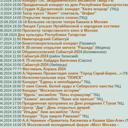
Концерт Гос. академического ансамбля танца РБ
10.2024 19:00
Праздничный концерт ко дню Республики Башкортоста
10.2024 16:00
Студия Н.Дусметовой: концерт "Көзге моңнар"
10.2024 15:00
(ТКЦ)
Театр кукол "Экият" спектакль "Әлфия"
10.2024 19:00
Открытие творческого сезона
09.2024 14:00
(ТКЦ)
Большие гастроли театра Камала в Москве
15.09.2024 19-18
Лекция Гульшат Нугайбeковой о народном костюме
08.2024 18:30
Просмотр татарстанского кино в Москве
08.2024 19:00
Дни культуры Республики Татарстан
22.08.2024
Нижегородский Сабантуй
07.2024 11:00
Благотоворительный концерт
07.2024 17:00
(Пушкино)
К 30-летию открытия мечети "Рашида"
07.2024 14:00
(Медяна)
Общемосковский Сабантуй-2024
07.2024 11:00
(Коломенское)
Сабантуй-2024
06.2024 11:00
(район Таганский)
К 75-летию Хайдара Бигичева
06.2024 16:00
(Сергач)
Сабантуй-2024
06.2024 10:00
(Люберцы)
Фестиваль Корана 2024
06.2024 ??:??
А.Черемин Презентация книги "Город Сарай-Берке...»
06.2024 16:00
(ТК
Интеллектуальная игра "ПОИСК"
05.2024 18:30
Концерт "Едины и непобедимы"
05.2024 18:00
ТКЦ
О хане Cиней, Белой орды и Сибирского ханства
05.2024 16:00
ТКЦ
Концерт "Московские истории"
05.2024 19:00
"Идель" ансамбле: "Язгы очрашулар"
04.2024 15:00
ТКЦ
"Хазина" ансамбле: "Яшик әле яратып"
04.2024 19:00
ТКЦ
Праздничная программа ко Дню рождения Г.Тукая
04.2024 17:00
ТКЦ
Центр "Дар": День открытых дверей
04.2024 14:30
"Ильдан" бию ансамбле: "Алга"
04.2024 16:00
Концерт "Хуш хаерле Рамазан!"
04.2024 15:00
ТКЦ
А.А.Черемин «Правитель Касимова и Казани Шах-Али»
04.2024 16:00
(
IX Московский молодежный форум «Мост Москва –
04.2024 14:00