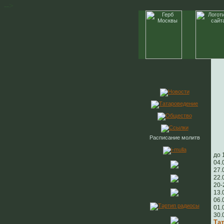
-->
Аф
Расписание молитв
Пр
до 
04.
27.
22.
20-
13.
06.
01.
30.
Тат