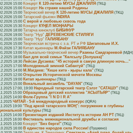
Концерт
К 120-летию МУСЫ ДЖАЛИЛЯ
02.2026 15:00
(ТКЦ)
Концерт
На страже нашей Родины
02.2026 15:00
Творческий вечер
К 120-летию МУСЫ ДЖАЛИЛЯ
02.2026 15:00
(ТКЦ)
Татарский фьюжн
INDIRA
02.2026 15:00
С верой и любовью сквозь года
02.2026 15:00
Концерт
КҮҢЕЛ МОҢНАРЫ
02.2026 15:30
Татарча киноклуб
БИБИНУР
02.2026 18:00
Театр "Нур"
ДЕРЕВЕНСКИЕ СТИЛЯГИ
01.2026 19:00
Театр "Нур"
ГАЛИЯБАНУ
01.2026 15:00
Творческая встреча с з.а. РТ и РФ
Шигаповым И.Х.
01.2026 15:00
Китап җыеннары
М.Фәйзи ГАЛИЯБАНУ
01.2026 17:30
Музыкально-творческий вечер
Разины Саидгареевой
01.2026 13:00
(МДН
Бал для всей семьи "Көлсылу (Золушка)"
12.2025 18:00
Лейсан Дусаева: "45 историй в самую длинную ночь..."
12.2025 18:30
Молодежный зимний Сабантуй"
12.2025 17:00
(ТКЦ)
М.Магдеев: "Кеше китә - җыры кала"
12.2025 14:00
(ТКЦ)
Открытие Исторической мечети Москвы
12.2025 12:00
Китап җыеннары
12.2025 19:00
(ТКЦ)
Вокальный ансамбль "DAYAN"
12.2025 15:00
(ТКЦ)
Народный татарский театр Сэлэт "САТАШУ"
11.2025 17:00, 19:00
(ТКЦ)
Образцовый детский коллектив "АСЫЛЪЯР"
11.2025 15:00
(ТКЦ)
Фолк-Группа "I N D I R A"
11.2025 14:00
ЧИТАЙ - 5-й международный конкурс
11.2025
(IQRA)
"Под аркой татарского МОҢ": погружение в глубины
11.2025 19:00
циональной культуры
(ТКЦ)
Презентация изданий Института истории АН РТ
11.2025 14:00
(ТКЦ)
Фестиваль межнациональной дружбы и согласия
11.2025 16:00
Концерт
"Без бергә!"
11.2025 15:00
(ТКЦ)
В единстве народов сила России!
10.2025 16:00
(Пушкино)
Театр им. К.Тенчурина:
Спектакль «Алай түгел, болай ул»
10.2025 19:00