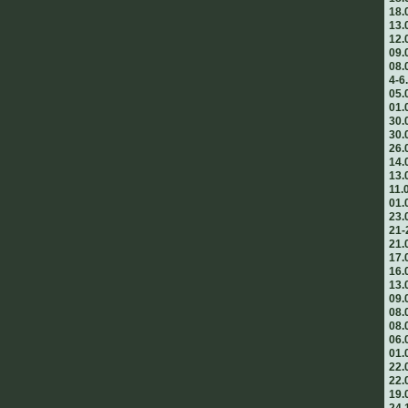
18.
13.
12.
09.
08.
4-6
05.
01.
30.
30.
26.
14.
13.
11.
01.
23.
21-
21.
17.
16.
13.
09.
08.
08.
06.
01.
22.
22.
19.