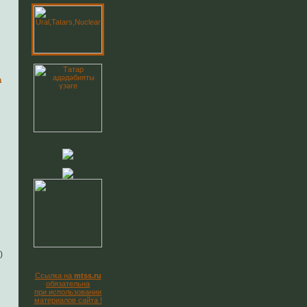
а
Новая книга
)
Ссылка на
mtss.ru
обязательна
при использовании
материалов сайта !