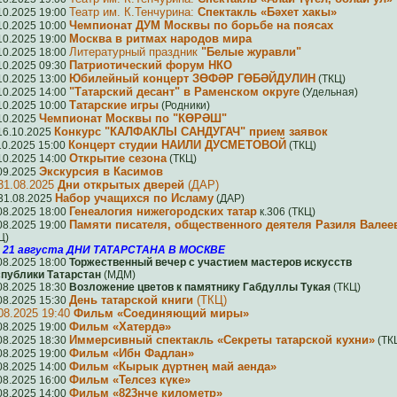
Театр им. К.Тенчурина:
Спектакль «Бәхет хакы»
10.2025 19:00
Чемпионат ДУМ Москвы по борьбе на поясах
10.2025 10:00
Москва в ритмах народов мира
10.2025 19:00
Литературный праздник
"Белые журавли"
10.2025 18:00
Патриотический форум НКО
10.2025 09:30
Юбилейный концерт ЗӨФӘР ГӨБӘЙДУЛИН
10.2025 13:00
(ТКЦ)
"Татарский десант" в Раменском округе
10.2025 14:00
(Удельная)
Татарские игры
10.2025 10:00
(Родники)
Чемпионат Москвы по "КӨРӘШ"
10.2025
Конкурс "КАЛФАКЛЫ САНДУГАЧ" прием заявок
16.10.2025
Концерт студии НАИЛИ ДУСМЕТОВОЙ
10.2025 15:00
(ТКЦ)
Открытие сезона
10.2025 14:00
(ТКЦ)
Экскурсия в Касимов
09.2025
31.08.2025
Дни открытых дверей
(ДАР)
Набор учащихся по Исламу
31.08.2025
(ДАР)
Генеалогия нижегородских татар
08.2025 18:00
к.306 (ТКЦ)
Памяти писателя, общественного деятеля Разиля Валее
08.2025 19:00
Ц)
- 21 августа ДНИ ТАТАРСТАНА В МОСКВЕ
08.2025 18:00
Торжественный вечер с участием мастеров искусств
публики Татарстан
(МДМ)
08.2025 18:30
Возложение цветов к памятнику Габдуллы Тукая
(ТКЦ)
День татарской книги
(ТКЦ)
08.2025 15:30
08.2025 19:40
Фильм «Соединяющий миры»
Фильм «Хатердә»
08.2025 19:00
Иммерсивный спектакль «Секреты татарской кухни»
08.2025 18:30
(ТК
Фильм «Ибн Фадлан»
08.2025 19:00
Фильм «Кырык дүртнең май аенда»
08.2025 14:00
Фильм «Телсез күке»
08.2025 16:00
Фильм «823нче километр»
08.2025 14:00