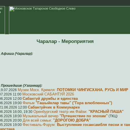
Чаралар - Мероприятия
иша (Чаралар):
ошедшие (Узганнар):
Музеи Моск. Кремля:
ПОТОМКИ ЧИНГИСХАНА. РУСЬ И МИР
19.07.2026
Московский САБАНТУЙ 2026
07.2026 11:00
Сабантуй дружбы и единства
06.2026 12:00
Фильм
"Гашыйклар тавы" ("Гора влюбленных")
06.2026 19:00
Сабантуйчик в Коммунарке
21.06.2026 12:00
Оренбургский театр им.Файзи:
"КРАСНЫЙ ПАША"
06.2026 16:00, 19:30
Музыкальный вечер
"Путешествие по эпохам"
06.2026 18:00
(ТКЦ)
Для всей семьи:
"ДОРОГОЮ ДОБРА"
06.2026 20:00
Фестиваль-Форум:
Выступление госансамбля песни и та
05.2026 19:00
арстана