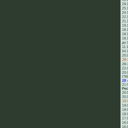
29.
25.
24.
22.
21.
19.
18.
18.
18.
до 
11.
04.
20.
28-
28-
22.
20.
(ТК
15 
21.
Рес
20.
20.
19.
19.
19.
18.
17.
16.
16.