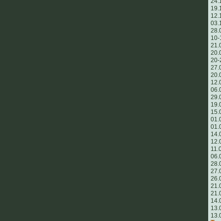
24.
19.
12.
03.
28.
10-
21.
20.
20-
27.
20.
12.
06.
29.
19.
15.
01.
01.
14.
12.
11.
06.
28.
27.
26.
21.
21.
14.
13.
13.