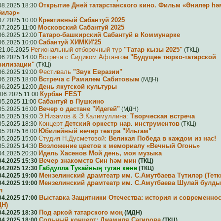
Открытие Дней татарстанского кино. Фильм «Әниләр һә
08.2025 18:30
биләр»
Креативный Сабантуй 2025
07.2025 10:00
Московский Сабантуй 2025
07.2025 11:00
Татаро-башкирский Сабантуй в Коммунарке
06.2025 12:00
Сабантуй ХИМКИ'25
06.2025 10:00
Региональный отборочный тур
"Татар кызы 2025"
21.06.2025
(ТКЦ)
Встреча с Сидиком Афгангом
"Будущее тюрко-татарской
06.2025 14:00
вилизации"
(ТКЦ)
Фестиваль
"Звук Евразии"
06.2025 19:00
Встреча с Рамилем Сабитовым
06.2025 18:00
(МДН)
День якутской культуры
06.2025 12:00
Курбан FEST
.06.2025 11:00
Сабантуй в Пушкино
05.2025 11:00
Вечер о дастане "Идегей"
05.2025 16:00
(МДН)
Э.Низамов & Э.Калимуллина:
Творческая встреча
05.2025 19:00
Концерт
Детский оркестр нар. инструментов
05.2025 18:30
(ТКЦ)
Юбилейный вечер театра "Ильгам"
05.2025 16:00
Студия Н.Дусметовой:
Великая Победа в каждом из нас!
05.2025 15:00
Возложение цветов к мемориалу «Вечный Огонь»
05.2025 14:30
Идель Хасенов
Мой день, моя музыка
04.2025 20:30
Вечер знакомств
Син һәм мин
04.2025 15:30
(ТКЦ)
Габдулла Тукайның туган көне
04.2025 12:30
(ТКЦ)
Мензелинский драмтеатр им. С.Амутбаева
Түтиләр (Тетк
04.2025 19:00
Мензелинский драмтеатр им. С.Амутбаева
Шулай булды
04.2025 19:00
л
Выставка
Защитники Отечества: история и современно
04.2025 17:00
ДН)
Под аркой татарского моң
04.2025 18:30
(МДН)
Сольный концерт:
Джамиля Сагирова
04.2025 18:00
(ТКЦ)