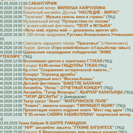
САБАНТУЙЧИК
31.05.2026 12:00
Творческий вечер:
МИЛЯУША ХАЙРУЛЛИНА
05.2026 19:30
Вокальный ансамбль Дуслык
"НАСЛЕДИЕ - МИРАС"
05.2026 18:00
"Талисман":
Музыка сквозь века и страны"
05.2026 16:00
(ТКЦ)
Музыкальный вечер
"Путешествие по эпохам"
05.2026 16:00
V всероссийский фестиваль
"ПОЭТ и МУЗЫКА"
05.2026 19:00
«Якты май, нурлы май — дошманны җингән ай!»
05.2026 14:00
К 100-летию академика
Рустама Исмаиловича Утямышев
05.2026 16:30
Н)
Спектакль народного театра
"Прасковья"
(г.Нижнекамск)
05.2026 17:00
Худож. фильм
«Гора влюблённых» («Гашыйклар тавы»)
05.2026 18:00
Церемония награждения победителей "ЭНЖЕ
04.2026 13:00
РТЕКЛӘРЕ"
(ТКЦ)
Возложение цветов к памятнику Г.ТУКАЯ
04.2026 12:00
(ТКЦ)
Концерт
К140-летию ГАБДУЛЛЫ ТУКАЯ
04.2026 14:00
(ТКЦ)
Кр.стол "Сохранение исторической памяти..."
04.2026 16:00
Концерт "Хоровод дружбы"
04.2026 14:00
Литературный мост "Москва-Казань"
04.2026 14:00
Детский фестиваль "БӘХЕТЛЕ БАЛАЧАК"
04.2026 12:00
Ансамбль "Ихлас": ОТЧЕТНЫЙ КОНЦЕРТ
04.2026 14:00
(ТКЦ)
Ансамбль "Татар Моңнары": ҖЫРЛАР КАНАТЫНДА
04.2026 16:00
(ТКЦ)
"ТАТАР ДЕСАНТЫ"
04.2026 14:00
(г. Домодедово)
Театр кукол "Экият" "МАТЕРИНСКОЕ ПОЛЕ"
04.2026 19:00
"Хәзинә": заманча концерт "ГӨРЛӘШЕП ЯШИК!"
03.2026 14:00
(ТКЦ)
Презентация нового издания книги "Мост над адом"
03.2026 14:00
(ТКЦ
"К 95-летию САЙЯРА ХАБИБУЛЛИНА" творческий вечер
03.2026 14:00
Ц)
Ураза байрам В ШАТРЕ РАМАДАНА
22.03.2026
"НУР" ансамбле: авылча "УТКӘНЕ БҮГЕНГЕСЕ"
03.2026 15:00
(ТКЦ)
Концерт
К Международному дню родных языков
02.2026 15:00
(ТКЦ)