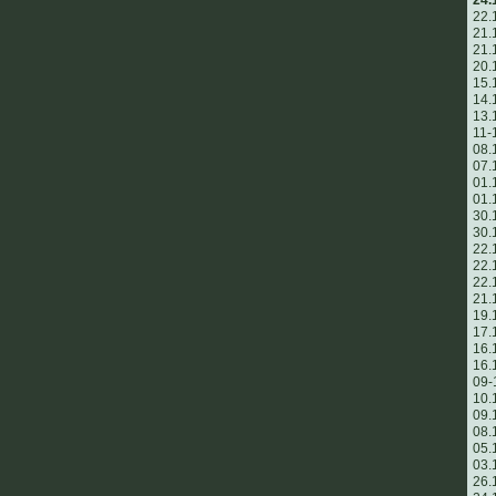
24.
22.
21.
21.
20.
15.
14.
13.
11-
08.
07.
01.
01.
30.
30.
22.
22.
22.
21.
19.
17.
16.
16.
09-
10.
09.
08.
05.
03.
26.