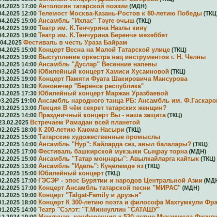
Антология татарской поэзии
04.2025 17:00
(МДН)
Телемост Москва-Казань-Ростов к 80-летию Победы
04.2025 12:00
(ТКЦ
Ансамбль "Ихлас"
Тәүге очыш
04.2025 15:00
(ТКЦ)
Театр им. К.Тенчурина
Назлы кияү
04.2025 19:00
Театр им. К.Тенчурина
Беренче мәхәббәт
04.2025 19:00
Фестиваль в честь Ураза Байрам
.04.2025
Концерт
Весна на Малой Татарской улице
04.2025 15:00
(ТКЦ)
Выступление оркестра нац инструментов г. Н. Челны
04.2025 19:00
Ансамбль "Дуслар"
Весенние напевы
03.2025 14:00
Юбилейный концерт Хамиси Хусаиновой
03.2025 14:00
(ТКЦ)
Концерт
Памяти Фуата Шакировича Мансурова
03.2025 19:00
Киновечер
"Беренсе республика"
03.2025 18:30
Юбилейный концерт Маржан Уразбаевой
03.2025 17:30
Ансамбль народного танца РБ:
Ансамбль им. Ф.Гаскаро
03.2025 19:00
Лекция
В чём секрет татарских женщин?
03.2025 13:00
Праздничный концерт
Вы - наша защита
02.2025 14:00
(ТКЦ)
Встречаем Рамадан всей планетой
23.02.2025
К 200-летию Каюма Насыри
02.2025 18:00
(ТКЦ)
Татарские художественные промыслы
02.2025 15:00
Ансамбль "Нур":
Кайларда сез, авыл балалары?
02.2025 14:00
(ТКЦ)
Фестиваль башкирской мукзыки
Сыңрау торна
02.2025 17:00
(МДН)
Ансамбль "Татар моңнары":
Авылкайларга кайтык
02.2025 15:00
(ТКЦ)
Ансамбль "Идель":
Күңелемдә яз
02.2025 13:00
(ТКЦ)
Юбилейный концерт
02.2025 15:00
(ТКЦ)
ГЭСЭР - эпос Бурятии и народов Центральной Азии
02.2025 17:00
(МД
Концерт
Ансамбль татарской песни "МИРАС"
02.2025 17:00
(МДН)
Концерт
"Talgat-Family и друзья"
01.2025 19:00
Концерт
К 300-летию поэта и философа Махтумкули Фра
01.2025 18:00
Театр "Сэлэт:
"Т.Миннуллин "САТАШУ"
01.2025 14:00
Междунар. конференция к 530-летию Мухаммеда Физул