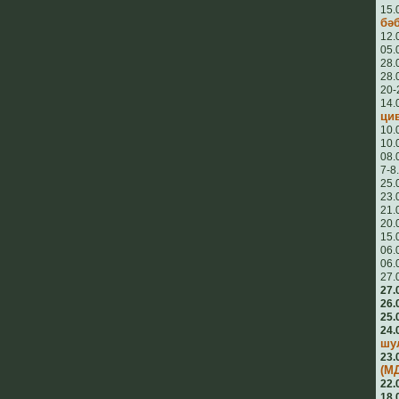
15.
бә
12.
05.
28.
28.
20-
14.
ци
10.
10.
08.
7-8
25.
23.
21.
20.
15.
06.
06.
27.
27.
26.
25.
24.
шу
23.
(М
22.
18.