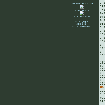
22.
ПИШИТЕ, ЯЗЫГЫЗ:
21.
15.
- содержание
07.
- тех.вопросы
07.
05.
© Copyright,
01.
2000-2021
МТСС, ФРМ-FMP
30.
29.
25.
24.
18.
25.
22.
20.
20.
19.
18.
07.
30.
29.
25.
23.
22.
на
19.
16.
09.
31.
30.