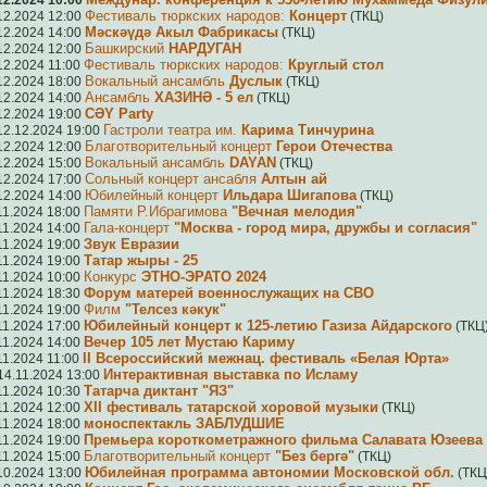
12.2024 10:00
Фестиваль тюркских народов:
Концерт
12.2024 12:00
(ТКЦ)
Мәскәүдә Акыл Фабрикасы
12.2024 14:00
(ТКЦ)
Башкирский
НАРДУГАН
12.2024 12:00
Фестиваль тюркских народов:
Круглый стол
12.2024 11:00
Вокальный ансамбль
Дуслык
12.2024 18:00
(ТКЦ)
Ансамбль
ХАЗИНӘ - 5 ел
12.2024 14:00
(ТКЦ)
СӘY Party
12.2024 19:00
Гастроли театра им.
Карима Тинчурина
12.12.2024 19:00
Благотворительный концерт
Герои Отечества
12.2024 12:00
Вокальный ансамбль
DAYAN
12.2024 15:00
(ТКЦ)
Сольный концерт ансабля
Алтын ай
12.2024 17:00
Юбилейный концерт
Ильдара Шигапова
12.2024 14:00
(ТКЦ)
Памяти Р.Ибрагимова
"Вечная мелодия"
11.2024 18:00
Гала-концерт
"Москва - город мира, дружбы и согласия"
11.2024 14:00
Звук Евразии
11.2024 19:00
Татар жыры - 25
11.2024 19:00
Конкурс
ЭТНО-ЭРАТО 2024
11.2024 10:00
Форум матерей военнослужащих на СВО
11.2024 18:30
Филм
"Телсез кәкук"
11.2024 19:00
Юбилейный концерт к 125-летию Газиза Айдарского
11.2024 17:00
(ТКЦ
Вечер 105 лет Мустаю Кариму
11.2024 14:00
II Всероссийский межнац. фестиваль «Белая Юрта»
11.2024 11:00
Интерактивная выставка по Исламу
14.11.2024 13:00
Татарча диктант "ЯЗ"
11.2024 10:30
XII фестиваль татарской хоровой музыки
11.2024 12:00
(ТКЦ)
моноспектакль ЗАБЛУДШИЕ
11.2024 18:00
Премьера короткометражного фильма Салавата Юзеева
11.2024 19:00
Благотворительный концерт
"Без бергә"
11.2024 15:00
(ТКЦ)
Юбилейная программа автономии Московской обл.
10.2024 13:00
(ТКЦ