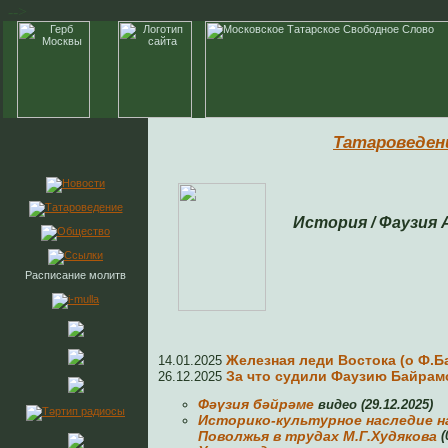
-->
Татароведен
История / Фаузия
Расписание молитв
Железная леди Востока (о Ф.
14.01.2025
За что судили Фаузию Байрам
26.12.2025
Фәүзия бәйрәме
видео (29.12.2025)
Историко-культурное наследие н
Поволжья в трудах М.Г.Худякова
(