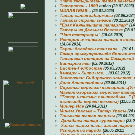
Утта яндырылган татар авылынд
Татарстан - 1990
видео (29.01.2025)
МИЛЛӘТЕМӘ...
(25.01.2025)
Татар халык каһарманы
(02.06.2024
Татары cтраны снегов
(30.11.2016)
"Ерак Көнчыгышта татарлар"
(14
Татары на Дальнем Востоке
(08.01
"Чат татарлары"
(19.05.2015)
История ичкинских татар в сост
(14.04.2014)
Таулы даладагы таш кала...
(01.01.
Самар ярымутравында болгар-т
Татарская история на Самарской
Батырша явы
(02.09.2012)
Бистән-Гөлбостан
(05.03.2012)
Качкару – Кыти иле…
(03.03.2012)
Завоевание Сибирского ханства: 
Дала Атлантидасы
(30.06.2011)
Сөргенгә сөрелгән татарлар...
(У
Магнитогорскига сөрелгән тата
“Татар икәнемне онытмадым...”
(
иҗатында сөрген темасы)
(11.05.2
Мишәр Иле
(24.04.2011)
Минем Уралым – Татар Уралы
(24.
Төньякта татар тарихы
(23.04.201
Даладагы татар курганнары
(23.0
Халык тарихчысы, халык тарихч
Историк из народа
(28.05.2011)