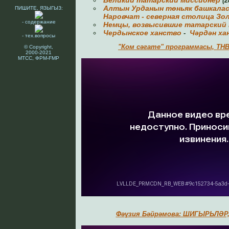
Великий татарский миссионер
(2
Алтын Урданын төньяк башкала
ПИШИТЕ, ЯЗЫГЫЗ:
Наровчат - северная столица З
- содержание
Немцы, возвысившие татарский 
Чердынское ханство
Чәрдән ха
-
- тех.вопросы
"Ком сәгате" программасы, ТНВ, 
© Copyright,
2000-2021
МТСС, ФРМ-FMP
Фәүзия Бәйрәмова: ШИГЫРЬЛӘР, М