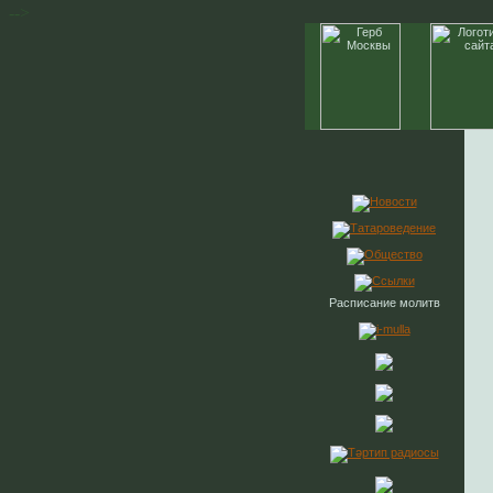
-->
Расписание молитв