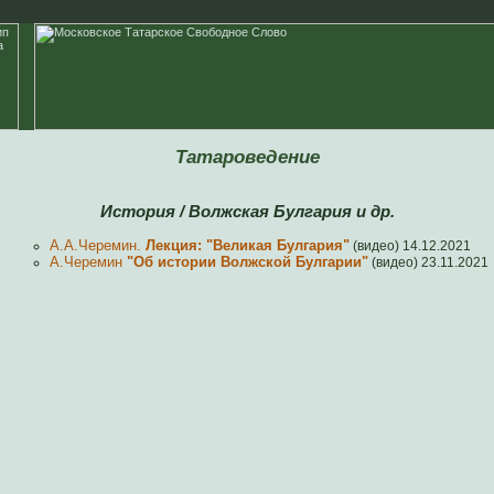
Татароведение
История / Волжская Булгария и др.
А.А.Черемин.
Лекция: "Великая Булгария"
(видео) 14.12.2021
А.Черемин
"Об истории Волжской Булгарии"
(видео) 23.11.2021