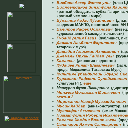
Бикбаев Аскер Фатех улы
(член ЦК
Билялетдинов Зинэтулла Хайдяр
кратный обладатель кубка Гагарина, 
кратный чемпион мира)
Бурганов Агдас Хусаинович
(д.и.н.
академик МАНПО, почетный член АН 
Валитов Рафек Османович
(певец,
художественной самодеятельности)
Губайдуллин Газиз
(публицист, пис
Дашкин Альберт Фаритович
(пред
татарских мурз)
Давыдов Алимжан Ахтямович
(вра
Джемаль Орхан Гайдар улы
(журна
Камаевы
(династия педагогов)
Кудашев Ринат Шагалеевич
(засл.
предс. Меджелиса Татарских Мурз)
Кульпин-Губайдуллин Эдуард Сал
Курамшин Рафаэль Сулейманович
еще
культуры РТ),
Мансуров Фуат Шакирович
(дирижер
Миначев Мохаммэт Миначевич
(пр
статья 2
Мириханов Назиф Музагиданович
Мусин Хайдар
(авиаконструктор, ав
Мустафин Ахметзян
(имам Москов
Нигматуллин Роберт Искандеров
Рамаева Хәмдия Вахит кызы
(пред
Саттаров Ахмет Саттарович
(по