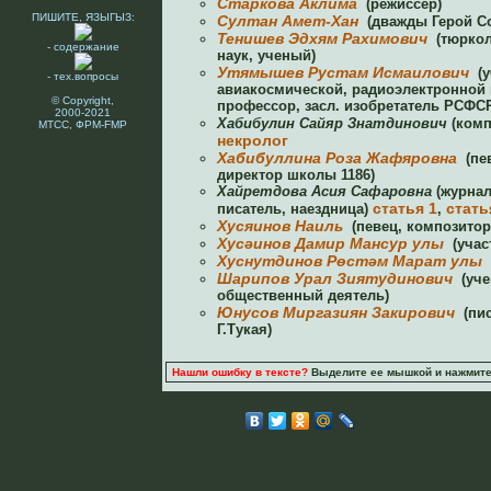
Старкова Аклима
(режиссер)
ПИШИТЕ, ЯЗЫГЫЗ:
Султан Амет-Хан
(дважды Герой Со
Тенишев Эдхям Рахимович
(тюркол
- содержание
наук, ученый)
Утямышев Рустам Исмаилович
(у
- тех.вопросы
авиакосмической, радиоэлектронной 
© Copyright,
профессор, засл. изобретатель РСФС
2000-2021
Хабибулин Сайяр Знатдинович
(комп
МТСС, ФРМ-FMP
некролог
Хабибуллина Роза Жафяровна
(пев
директор школы 1186)
Хайретдова Асия Сафаровна
(журнал
статья 1
стать
писатель, наездница)
,
Хусяинов Наиль
(певец, композитор
Хусәинов Дамир Мансур улы
(учас
Хуснутдинов Рөстәм Марат улы
(
Шарипов Урал Зиятудинович
(уче
общественный деятель)
Юнусов Миргазиян Закирович
(пис
Г.Тукая)
Нашли ошибку в тексте?
Выделите ее мышкой и нажмите C