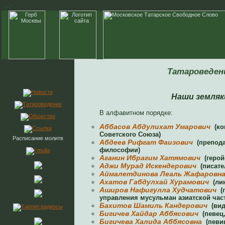
-->
Татароведен
Наши земляк
В алфавитном порядке:
Аббасов Абдулихат Умарович
(ко
Советского Союза)
Расписание молитв
Абдеев Рифгат Фаизович
(препода
философии)
Аганин Ибрагим Хатямович
(герой
Аджи Мурад Искендерович
(писате
Аймалетдинова Леаль Жафаровн
Ахатов Габдулхай Xурамович
(лин
Аширов Нафигулла Худчатович
(п
управления мусульман азиатской час
Бахитов Шамиль Кандерович
(вид
Бигичев Хайдар Аббясович
(певец,
Бигичева Халида Аббясовна
(певи