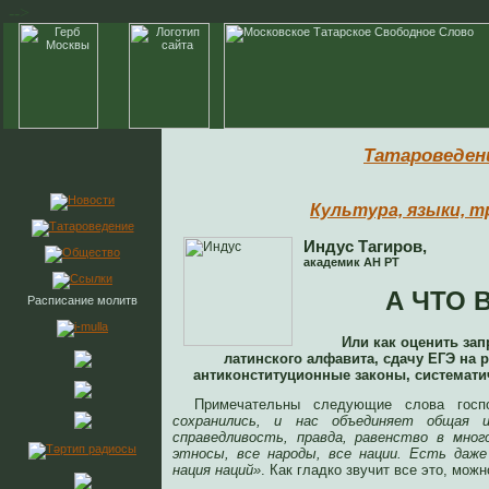
-->
Татароведен
Культура, языки, 
Индус Тагиров,
академик АН РТ
А ЧТО 
Расписание молитв
Или как оценить зап
латинского алфавита, сдачу ЕГЭ на 
антиконституционные законы, системат
Примечательны следующие слова гос
сохранились, и нас объединяет общая 
справедливость, правда, равенство в мног
этносы, все народы, все нации. Есть даже
нация наций»
. Как гладко звучит все это, мож