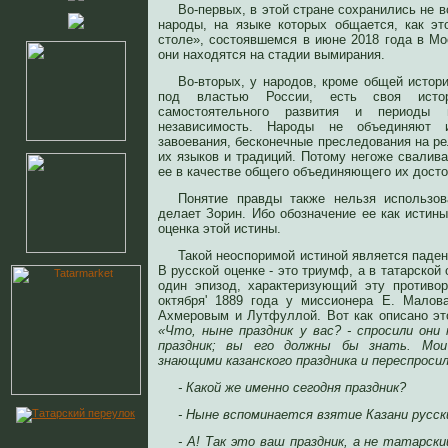
Во-первых, в этой стране сохранились не 
народы, на языке которых общается, как э
столе», состоявшемся в июне 2018 года в Моск
они находятся на стадии вымирания.
Во-вторых, у народов, кроме общей истори
под властью России, есть своя исто
самостоятельного развития и период
независимость. Народы не объединяют и
завоевания, бесконечные преследования на ре
их языков и традиций. Потому негоже свалива
ее в качестве общего объединяющего их досто
Понятие правды также нельзя использова
делает Зорин. Ибо обозначение ее как истины 
оценка этой истины.
Такой неоспоримой истиной является паден
В русской оценке - это триумф, а в татарской 
один эпизод, характеризующий эту противо
октября' 1889 года у миссионера Е. Малов
Ахмеровым и Лутфуллой. Вот как описано эт
«Что, ныне праздник у вас? - спросили они 
праздник; вы его должны бы знать. Мои
знающими казанского праздника и переспросил
- Какой же именно сегодня праздник?
- Ныне вспоминается взятие Казани русск
- А! Так это ваш праздник, а не татарск