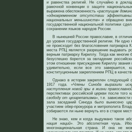
и равенства религий. Не случайно в докла
рамочной конвенции о защите национальны
выражена обеспокоенность
«растущим домини
«одновременном отсутствии эффективны
национальных меньшинств»
и обращено вним
государственной национальной политики сдела
сохранении языков народов России.
В нынешней России православие, в отличие
до уровня государственной религии. Ни одно
не происходит без благословения патриарха 
места РПЦ является разрешение выдавать ро
верным патриарху Кириллу. Тогда как многие
безуспешно борются за овладение российск
этом отношении присуждение Кириллу звания 
удивительно, если все это завершится, к
конституционным закреплением РПЦ в качеств
Однако в истории закреплен следующий ф
1917 года.
«Члены Синода выразили иск
наступления новой эры в жизни православной
перспективах российской церкви после того 
свободу от цезарепапизма»
, т.е. зависимости
зала заседаний Синода было вынесено цар
участием обер-прокурора и митрополита Влад
собираются ли ныне вернуть его в старое мест
Не знаю, кем и когда выдумано такое аб
нация наций»
. Это абсолютная чушь. Ибо
многонациональная страна. И она не мо