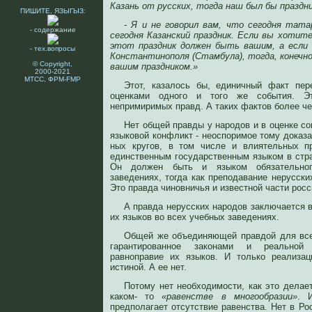
Казань от русских, тогда наш был бы праздни
ПИШИТЕ, ЯЗЫГЫЗ:
- Я и не говорил вам, что сегодня татар
- содержание
сегодня Казанский праздник. Если вы хотит
этот праздник должен быть вашим, а если
- тех.вопросы
Константинополя (Стамбула), тогда, конечно
© Copyright,
вашим праздником.»
2000-2021
МТСС, ФРМ-FMP
Этот, казалось бы, единичный факт пе
оценками одного и того же события. Э
непримиримых правд. А таких фактов более че
Нет общей правды у народов и в оценке с
языковой конфликт - неоспоримое тому доказа
ных кругов, в том числе и влиятельных пр
единственным государственным языком в стра
Он должен быть и языком обязательног
заведениях, тогда как преподавание нерусски
Это правда чиновничья и известной части росс
А правда нерусских народов заключается 
их языков во всех учебных заведениях.
Общей же объединяющей правдой для все
гарантированное законами и реальной 
равноправие их языков. И только реализа
истиной. А ее нет.
Потому нет необходимости, как это делает
каком- то
«равенстве в многообразии»
. 
предполагает отсутствие равенства. Нет в Рос