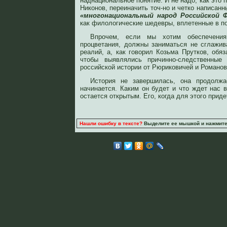
наднациональное понятие. И не надо, как это 
Никонов, переиначить точ-но и четко написанн
«многонациональный народ Российской Ф
как филологические шедевры, вплетенные в по
Впрочем, если мы хотим обеспечени
процветания, должны заниматься не сглажи
реалий, а, как говорил Козьма Прутков, обя
чтобы выявлялись причинно-следственные 
российской истории от Рюриковичей и Романо
История не завершилась, она продолжа
начинается. Каким он будет и что ждет нас 
остается открытым. Его, когда для этого прид
Нашли ошибку в тексте?
Выделите ее мышкой и нажмите C