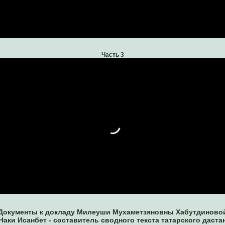
Часть 3
Документы к докладу Милеуши Мухаметзяновны Хабутдиново
Наки Исанбет - составитель сводного текста татарского даста