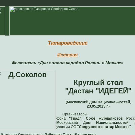
Татароведение
История
Фестиваль «Дни эпосов народов России в Москве»
Круглый стол
"Дастан "ИДЕГЕЙ"
(Московский Дом Национальностей,
23.05.2025 г.)
Организаторы:
фонд
"Град", Союз журналистов Росс
Московский Дом Национальностей
п
участии ОО
"Содружество татар Москвы"
Ведущая Круглого стола
Лебедева Ольга Валерьевна
.