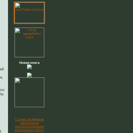
Новая книга
ий
к,
ого
ль
Ссылка на
mtss.ru
обязательна
при использовании
материалов сайта !
й