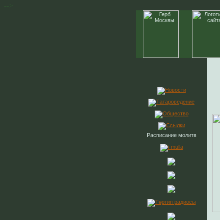
-->
Расписание молитв