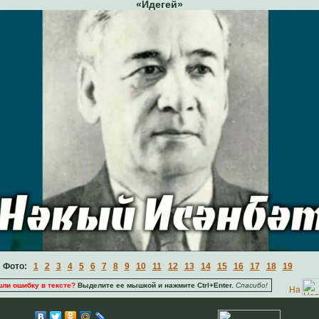
«Идегей»
Фото:
1
2
3
4
5
6
7
8
9
10
11
12
13
14
15
16
17
18
19
ли ошибку в тексте?
Выделите ее мышкой и нажмите Ctrl+Enter.
Спасибо!