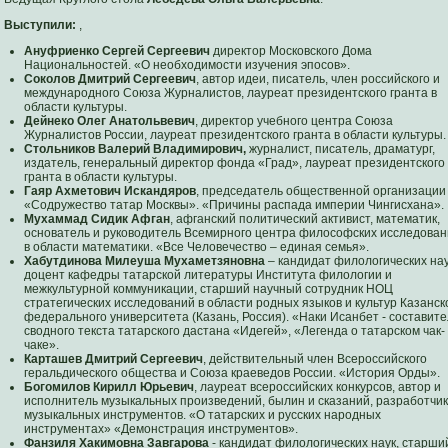
Выступили:
,
Ануфриенко Сергей Сергеевич
директор Московского Дома
Национальностей. «О необходимости изучения эпосов».
Соколов Дмитрий Сергеевич
, автор идеи, писатель, член российского и
международного Союза Журналистов, лауреат президентского гранта в
области культуры.
Дейнеко Олег Анатольвевич
, директор учебного центра Союза
Журналистов России, лауреат президентского гранта в области культуры.
Стольников Валерий Владимирович,
журналист, писатель, драматург,
издатель, генеральный директор фонда «Град», лауреат президентского
гранта в области культуры.
Гаяр Ахметович Искандяров
, председатель общественной организации
«Содружество татар Москвы». «Причины распада империи Чингисхана».
Мухаммад Сидик Афган
, афганский политический активист, математик,
основатель и руководитель Всемирного центра философских исследован
в области математики. «Все Человечество – единая семья».
Хабутдинова Милеуша Мухаметзяновна
– кандидат филологических нау
доцент кафедры татарской литературы Института филологии и
межкультурной коммуникации, старший научный сотрудник НОЦ
стратегических исследований в области родных языков и культур Казанск
федерального университета (Казань, Россия). «Наки Исанбет - составите
сводного текста татарского дастана «Идегей», «Легенда о татарском чак-
чаке».
Карташев Дмитрий Сергеевич
, действительный член Всероссийского
геральдического общества и Союза краеведов России. «История Орды».
Богомилов Кирилл Юрьевич
, лауреат всероссийских конкурсов, автор и
исполнитель музыкальных произведений, былин и сказаний, разработчик
музыкальных инструментов. «О татарских и русских народных
инструментах» «Демонстрация инструментов».
Фанзиля Хакимовна Завгарова
- кандидат филологических наук, старши