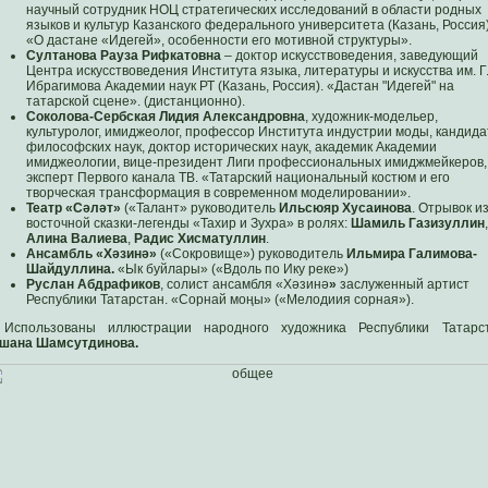
научный сотрудник НОЦ стратегических исследований в области родных
языков и культур Казанского федерального университета (Казань, Россия)
«О дастане «Идегей», особенности его мотивной структуры».
Султанова Рауза Рифкатовна
– доктор искусствоведения, заведующий
Центра искусствоведения Института языка, литературы и искусства им. Г
Ибрагимова Академии наук РТ (Казань, Россия). «Дастан "Идегей" на
татарской сцене». (дистанционно).
Соколова-Сербская Лидия Александровна
, художник-модельер,
культуролог, имиджеолог, профессор Института индустрии моды, кандида
философских наук, доктор исторических наук, академик Академии
имиджеологии, вице-президент Лиги профессиональных имиджмейкеров,
эксперт Первого канала ТВ. «Татарский национальный костюм и его
творческая трансформация в современном моделировании».
Театр «Сәләт»
(«Талант» руководитель
Ильсюяр Хусаинова
. Отрывок и
восточной сказки-легенды «Тахир и Зухра» в ролях:
Шамиль Газизуллин
,
Алина Валиева
,
Радис Хисматуллин
.
Ансамбль «Хәзинә»
(«Сокровище») руководитель
Ильмира Галимова-
Шайдуллина.
«Ык буйлары» («Вдоль по Ику реке»)
Руслан Абдрафиков
, солист ансамбля «Хәзинә
»
заслуженный артист
Республики Татарстан. «Сорнай моңы» («Мелодиия сорная»).
Использованы иллюстрации народного художника Республики Татарс
шана Шамсутдинова.