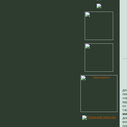
до
пи
«п
ка
со
та
ми
до
ко
по