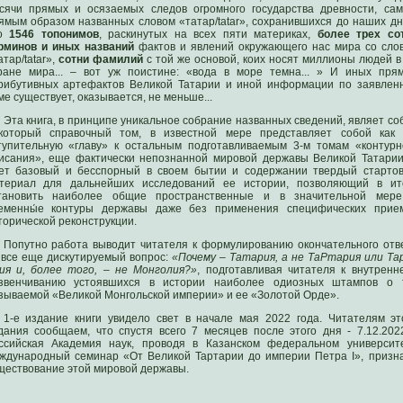
сячи прямых и осязаемых следов огромного государства древности, са
ямым образом названных словом «татар/tatar», сохранившихся до наших дн
то
1546 топонимов
, раскинутых на всех пяти материках,
более трех со
рминов и иных названий
фактов и явлений окружающего нас мира со сло
атар/tatar»,
сотни фамилий
с той же основой, коих носят миллионы людей в
ране мира... – вот уж поистине: «вода в море темна... » И иных пря
рибутивных артефактов Великой Татарии и иной информации по заявлен
ме существует, оказывается, не меньше...
Эта книга, в принципе уникальное собрание названных сведений, являет со
который справочный том, в известной мере представляет собой как
тупительную «главу» к остальным подготавливаемым 3-м томам «контурн
исания», еще фактически непознанной мировой державы Великой Татарии
ет базовый и бесспорный в своем бытии и содержании твердый старто
териал для дальнейших исследований ее истории, позволяющий в ит
тановить наиболее общие пространственные и в значительной мер
еменны́е контуры державы даже без применения специфических прие
торической реконструкции.
Попутно работа выводит читателя к формулированию окончательного отв
 все еще дискутируемый вопрос:
«Почему – Татария, а не ТаРтария или Та
ия и, более того, – не Монголия?»
, подготавливая читателя к внутренн
звенчиванию устоявшихся в истории наиболее одиозных штампов о 
зываемой «Великой Монгольской империи» и ее «Золотой Орде».
1-е издание книги увидело свет в начале мая 2022 года. Читателям эт
дания сообщаем, что спустя всего 7 месяцев после этого дня - 7.12.2022
ссийская Академия наук, проводя в Казанском федеральном университ
ждународный семинар «От Великой Тартарии до империи Петра I», призн
ществование этой мировой державы.