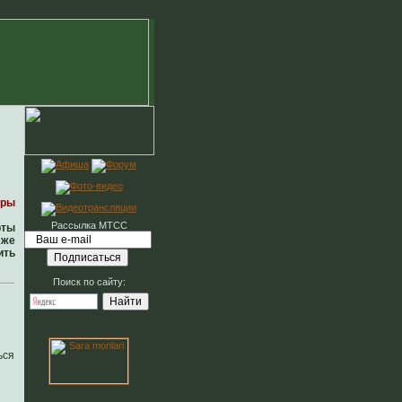
уры
Рассылка МТСС
рты
 же
ить
Поиск по сайту:
ься