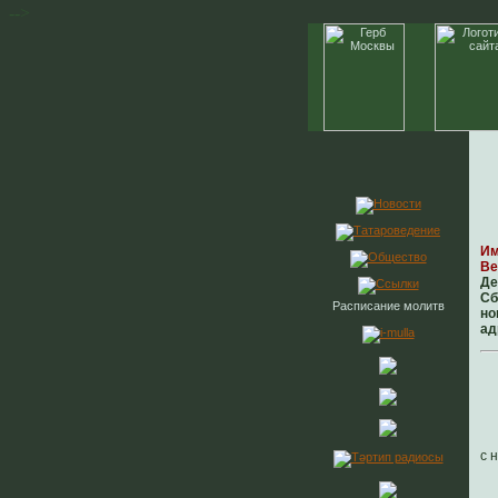
-->
Им
Ве
Де
Сб
Расписание молитв
но
ад
с 