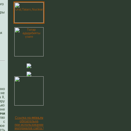
ого
ары
ак
Новая книга
жно
 не
II,
иру
ько
ыне
ячи
тво
Ссылка на
mtss.ru
обязательна
р с
при использовании
мое
материалов сайта !
еть