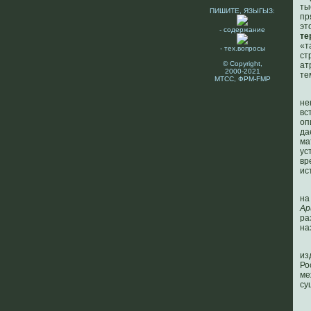
ты
ПИШИТЕ, ЯЗЫГЫЗ:
пр
э
- содержание
те
«т
- тех.вопросы
ст
© Copyright,
ат
2000-2021
те
МТСС, ФРМ-FMP
не
вс
оп
да
ма
ус
вр
ис
на
Ар
ра
на
из
Ро
ме
су