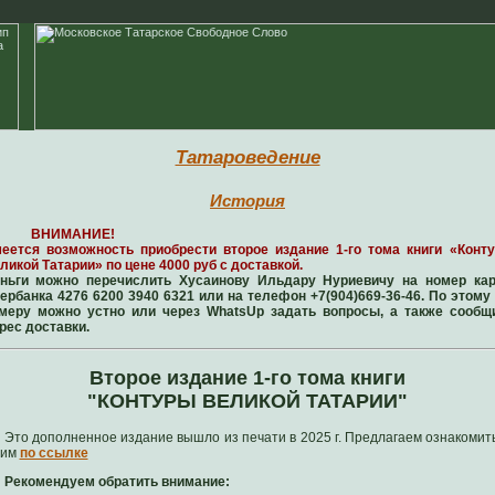
Татароведение
История
ВНИМАНИЕ!
еется возможность приобрести второе издание 1-го тома книги «Конт
ликой Татарии» по цене 4000 руб с доставкой.
ньги можно перечислить Хусаинову Ильдару Нуриевичу на номер ка
ербанка 4276 6200 3940 6321 или на телефон +7(904)669-36-46. По этому
меру можно устно или через WhatsUp задать вопросы, а также сообщ
рес доставки.
Второе издание 1-го тома книги
"КОНТУРЫ ВЕЛИКОЙ ТАТАРИИ"
Это дополненное издание вышло из печати в 2025 г. Предлагаем ознакомит
ним
по ссылке
Рекомендуем обратить внимание: