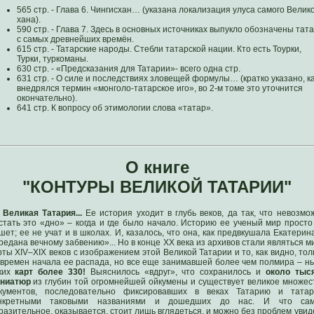
565 стр. - Глава 6. Чингисхан… (указана локализация улуса самого Велик
хана).
590 стр. - Глава 7. Здесь в основных источниках выпукло обозначены тат
с самых древнейших времён.
615 стр. - Татарские народы. Стебли татарской нации. Кто есть Тоурки,
Турки, туркоманы.
630 стр. - «Предсказания для Татарии»- всего одна стр.
631 стр. - О силе и последствиях зловещей формулы… (кратко указано, к
внедрялся термин «монголо-татарское иго», во 2-м томе это уточнится
окончательно).
641 стр. К вопросу об этимологии слова «татар».
О книге
"КОНТУРЫ ВЕЛИКОЙ ТАТАРИИ"
Великая Татария...
Ее история уходит в глубь веков, да так, что невозмо
стать это «дно» – когда и где было начало. Историю ее ученый мир просто
шет; ее не учат и в школах. И, казалось, что она, как предвкушала Екатерина 
редана вечному забвению»... Но в конце XX века из архивов стали являться м
рты XIV–XIX веков с изображением этой Великой Татарии и то, как видно, тол
 времен начала ее распада, но все еще занимавшей более чем полмира – н
ких
карт более 330!
Выяснилось «вдруг», что сохранилось и
около тыс
ниатюр
из глубин той огромнейшей ойкумены и существует великое множес
кументов, последовательно фиксировавших в веках Татарию и тата
нкретными таковыми названиями и дошедших до нас. И что са
разительное, оказывается, стоит лишь вглядеться, и можно без проблем увид