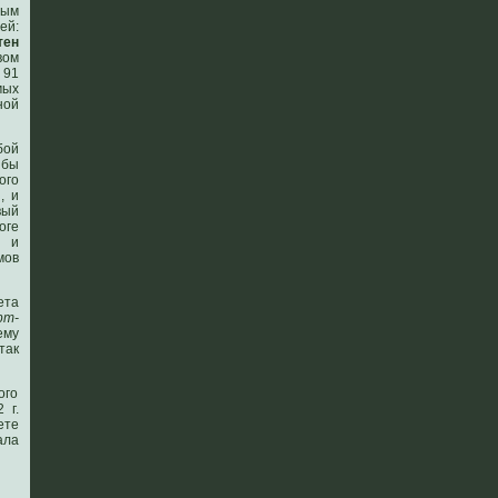
мым
ей:
тен
вом
 91
мых
ной
бой
 бы
ого
, и
вый
оге
е и
мов
ета
рт-
ему
так
ого
 г.
ете
ала