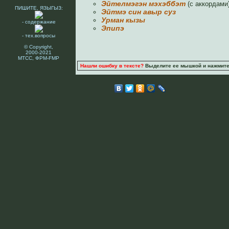
Эйтелмэгэн мэхэббэт
(с аккордами
ПИШИТЕ, ЯЗЫГЫЗ:
Эйтмэ син авыр суз
Урман кызы
- содержание
Эпипэ
- тех.вопросы
© Copyright,
2000-2021
МТСС, ФРМ-FMP
Нашли ошибку в тексте?
Выделите ее мышкой и нажмите C