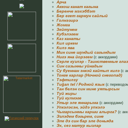
Арча
Аккош канат кагына
Беренче мэхэббэт
Бер егет гармун сайлый
Голнэзирэ
Жомга
Зейтунем
Кубэлэгем
Каз канаты
Кил иркем
Килэ ява
Мин сине шундый сагындым
Нигэ яна йорэгем
(с аккордами)
Серле кузлэр - Таинственные гла
Син сазынны уйнадын
Су буеннан энкэй кайтып килэ
(с а
Тонге карлар (Ночной снегопад)
Тэфтилэу
Tuğan tel / Родной язык
(с переводом
Тан белэн син мине уятырсын
Туй жиры
Туй кулмэге
Утыр эле яннарыма
(с аккордами)
Упкэлэсэн, эйдэ упкэлэ
Чыгарсынмы карши алырга?
(с ак
Эзлэдем бэгьрем, сине
Эле дэ син бар эле доньяда
Эх, сез матур кызлар