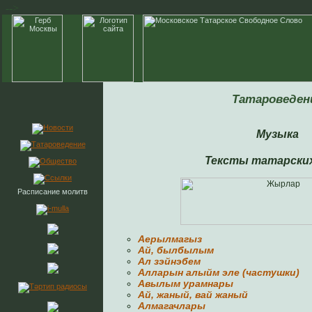
-->
Татароведен
Музыка
Тексты татарских
Расписание молитв
Аерылмагыз
Ай, былбылым
Ал зэйнэбем
Алларын алыйм эле (частушки)
Авылым урамнары
Ай, жаный, вай жаный
Алмагачлары