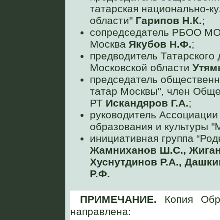
татарская национально-ку
области"
Гарипов Н.К.
;
сопредседатель РБОО МОТК
Москва
Якубов Н.Ф.
;
предводитель Татарского 
Московской области
Утям
председатель общественн
татар Москвы", член Общ
РТ
Искандяров Г.А.
;
руководитель Ассоциации 
образования и культуры 
инициативная группа “Род
Жамниханов Ш.С., Жиган
Хуснутдинов Р.А., Дашки
Р.Ф.
ПРИМЕЧАНИЕ.
Копия Обр
направлена: