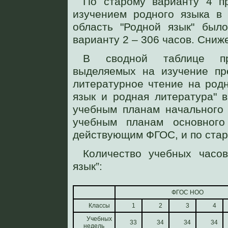
По старому варианту 4 п
изучением родного языка в 
область "Родной язык" был
варианту 2 – 306 часов. Сниж
В сводной таблице пр
выделяемых на изучение пр
литературное чтение на родн
язык и родная литература" 
учебным планам начального
учебным планам основного
действующим ФГОС, и по ста
Количество учебных часо
язык”:
ФГОС НОО
Классы
1
2
3
4
Учебных
33
34
34
34
недель