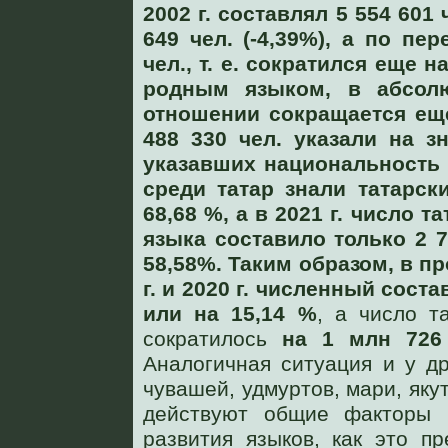
2002 г. составлял 5 554 601 
649 чел. (-4,39%), а по пе
чел., т. e. сократился еще 
родным языком, в абсол
отношении сокращается еще
488 330 чел. указали на з
указавших национальность "т
среди татар знали татарски
68,68 %, а в 2021 г. число 
языка составило только 2 76
58,58%. Таким образом, в п
г. и 2020 г. численный соста
или на 15,14 %
, а число т
сократилось
на 1 млн 726 
Аналогичная ситуация и у д
чувашей, удмуртов, мари, яку
действуют общие факторы 
развития языков, как это п