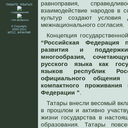
равноправия, справедл
ПИШИТЕ, ЯЗЫГЫЗ:
взаимодействие народов в с
- содержание
культур создают условия 
- тех.вопросы
межнационального согласия.
© Copyright,
2000-2021
МТСС, ФРМ-FMP
Концепция государственной
“Российская Федерация п
развития и поддержки
многообразия, сочетаю
русского языка как госу
языков республик Рос
официального общения 
компактного проживания
Федерации ”
.
Татары внесли весомый вкл
в прошлом и активно участв
жизни государства в настоя
образования. Татары повсе