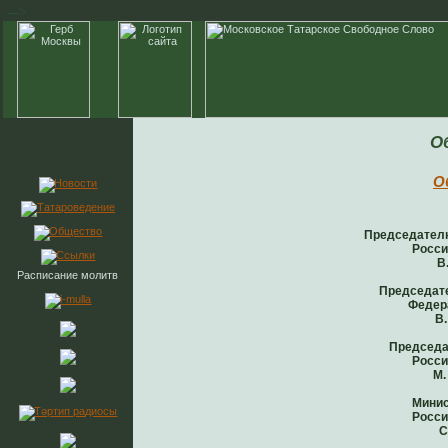
-->
О
О
Председател
Росси
В
Расписание молитв
Председат
Федер
В
Председа
Росси
М.
Минис
Росси
С