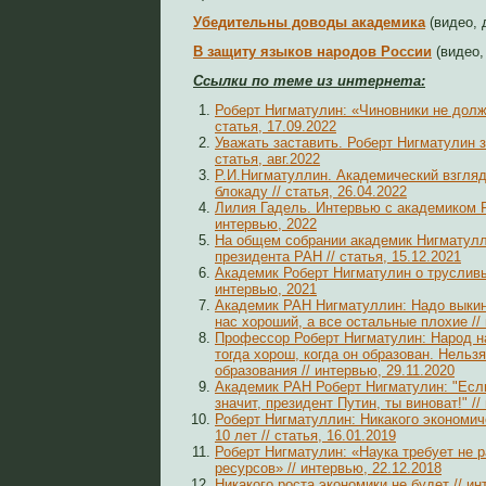
Убедительны доводы академика
(видео, 
В защиту языков народов России
(видео,
Ссылки по теме из интернета:
Роберт Нигматулин: «Чиновники не долж
статья, 17.09.2022
Уважать заставить. Роберт Нигматулин з
статья, авг.2022
Р.И.Нигматуллин. Академический взгляд
блокаду // статья, 26.04.2022
Лилия Гадель. Интервью с академиком 
интервью, 2022
На общем собрании академик Нигматулл
президента РАН // статья, 15.12.2021
Академик Роберт Нигматулин о трусливы
интервью, 2021
Академик РАН Нигматуллин: Надо выкину
нас хороший, а все остальные плохие //
Профессор Роберт Нигматулин: Народ н
тогда хорош, когда он образован. Нельзя
образования // интервью, 29.11.2020
Академик РАН Роберт Нигматулин: "Если
значит, президент Путин, ты виноват!" //
Роберт Нигматуллин: Никакого экономич
10 лет // статья, 16.01.2019
Роберт Нигматулин: «Наука требует не р
ресурсов» // интервью, 22.12.2018
Никакого роста экономики не будет // ин