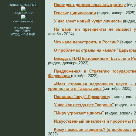
Президент должен слышать критику
(виде
ПИШИТЕ, ЯЗЫГЫЗ:
Генезис цивилизации
(видео, январь 2025)
- содержание
У нас зреет новый культ личности
(видео,
- тех.вопросы
© Copyright,
Ни цари, ни президенты не бывают у
2000-2021
декабрь 2024)
МТСС, ФРМ-FMP
Что надо перестроить в России?
(видео, 
О проблемах страны на канале "Царьгра
Беседа с Н.Н.Платошкиным: Есть ли в Р
(видео, декабрь 2023)
Предложения в Стратегию государств
Федерации
(октябрь 2023)
«Идет страшная недооценка науки –
уровне, но и в Татарстане»
(сентябрь 2023)
Поставил "неуд" Президенту
(видео, июль
У нас как всегда все "хорошо"
(видео, июн
"Миру угрожают идиоты"
(видео, апрель 2
Искусственный интеллект и проблемы Ро
Кому помешал академик? (о выборах пре
2022)