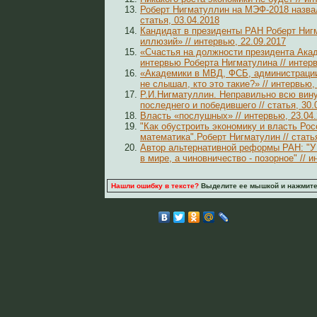
Роберт Нигматуллин на МЭФ-2018 назвал
статья, 03.04.2018
Кандидат в президенты РАН Роберт Нигм
иллюзий» // интервью, 22.09.2017
«Счастья на должности президента Акад
интервью Роберта Нигматулина // интерв
«Академики в МВД, ФСБ, администрации
не слышал, кто это такие?» // интервью,
Р.И.Нигматуллин. Неправильно всю вину
последнего и победившего // статья, 30.
Власть «послушных» // интервью, 23.04
"Как обустроить экономику и власть Рос
математика".Роберт Нигматулин // статья
Автор альтернативной реформы РАН: "У
в мире, а чиновничество - позорное" // и
Нашли ошибку в тексте?
Выделите ее мышкой и нажмите C