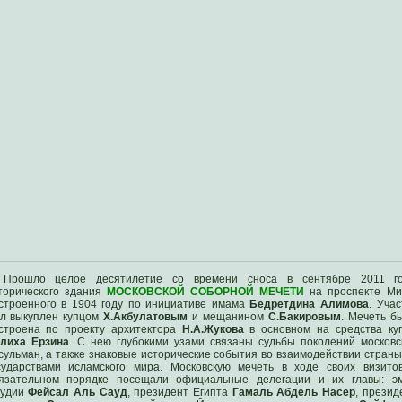
Прошло целое десятилетие со времени сноса в сентябре 2011 г
торического здания
МОСКОВСКОЙ СОБОРНОЙ МЕЧЕТИ
на проспекте Ми
строенного в 1904 году по инициативе имама
Бедретдина Алимова
. Учас
л выкуплен купцом
Х.Акбулатовым
и мещанином
С.Бакировым
. Мечеть б
строена по проекту архитектора
Н.А.Жукова
в основном на средства ку
лиха Ерзина
. С нею глубокими узами связаны судьбы поколений московс
сульман, а также знаковые исторические события во взаимодействии страны
сударствами исламского мира. Московскую мечеть в ходе своих визито
язательном порядке посещали официальные делегации и их главы: э
удии
Фейсал Аль Сауд
, президент Египта
Гамаль Абдель Насер
, презид