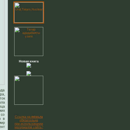
Новая книга
ода
ра,
ток
ыла
пца
ких
 со
Ссылка на
mtss.ru
в в
обязательна
мир
при использовании
ент
материалов сайта !