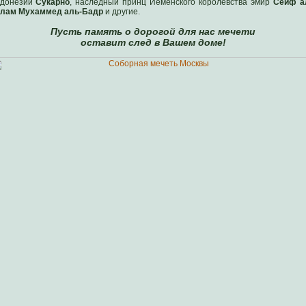
донезии
Сукарно
, наследный принц Йеменского королевства эмир
Сейф а
лам Мухаммед аль-Бадр
и другие.
Пусть память о дорогой для нас мечети
оставит след в Вашем доме!