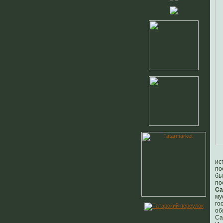
ис
по
бы
по
Са
му
го
об
Са