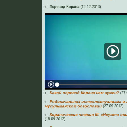
Перевод Корана
(12.12.2013)
Какой перевод Корана нам нужен?
(27.
Родоначальник интеллектуализма и 
мусульманском богословии
(27.09.2012)
Коранические чтения III. «Неужто он
(18.09.2012)