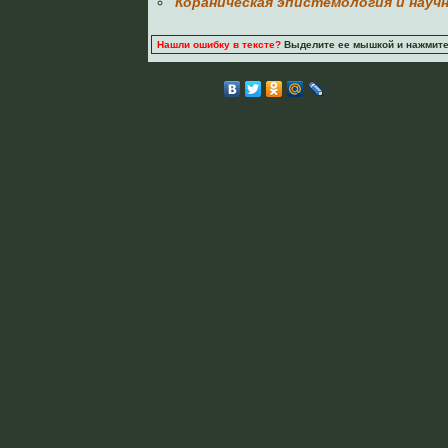
Кораническая эпистемология и науч
Нашли ошибку в тексте?
Выделите ее мышкой и нажмите C