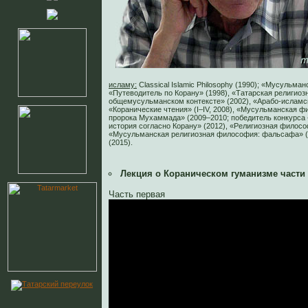
исламу:
Classical Islamic Philosophy (1990); «Мусульма
«Путеводитель по Корану» (1998), «Татарская религио
общемусульманском контексте» (2002), «Арабо-исламска
«Коранические чтения» (I–IV, 2008), «Мусульманская ф
пророка Мухаммада» (2009–2010; победитель конкурса «
история согласно Корану» (2012), «Религиозная филосо
«Мусульманская религиозная философия: фальсафа» (
(2015).
Лекция о Кораническом гуманизме части 
Часть первая