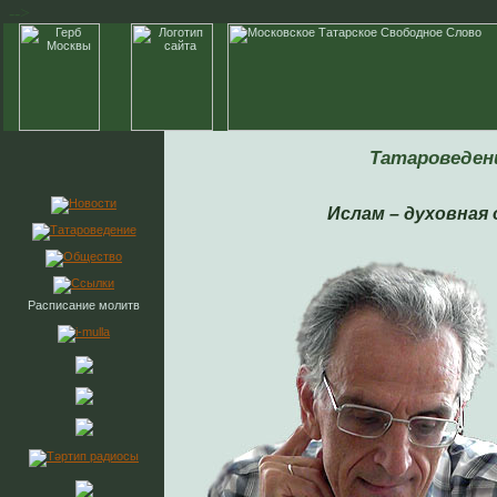
-->
Татароведен
Ислам – духовная 
Расписание молитв