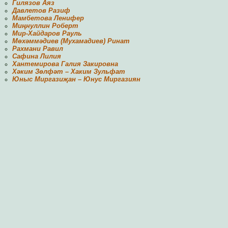
Гилязов Аяз
Давлетов Разиф
Мамбетова Ленифер
Миңнуллин Роберт
Мир-Хайдаров Рауль
Мөхәммәдиев (Мухамадиев) Ринат
Рахмани Равил
Сафина Лилия
Хантемирова Галия Закировна
Хәким Зөлфәт – Хаким Зульфат
Юныс Миргазиҗан – Юнус Миргазиян