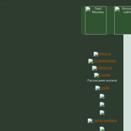
-->
Расписание молитв