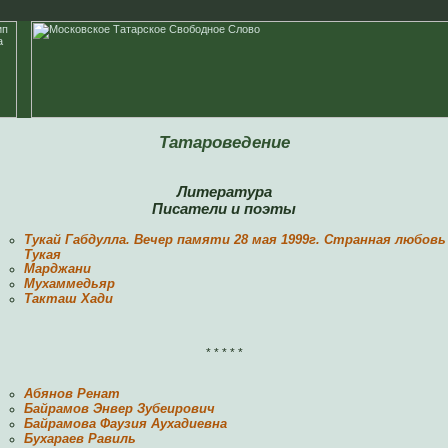
Татароведение
Литература
Писатели и поэты
Тукай Габдулла. Вечер памяти 28 мая 1999г. Странная любовь
Тукая
Марджани
Мухаммедьяр
Такташ Хади
* * * * *
Абянов Ренат
Байрамов Энвер Зубеирович
Байрамова Фаузия Аухадиевна
Бухараев Равиль