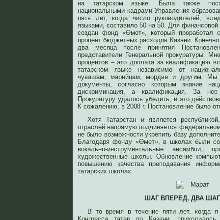
на татарском языке. Была также пост
национальными кадрами Управления образован
пять лет, когда число руководителей, вл
языками, составило 50 на 50. Для финансово
создан фонд «Өмет», который проработал 
процент бюджетных расходов Казани. Конечно,
два месяца после принятия Постановле
представители Генеральной прокуратуры. Мне
процентов – это доплата за квалификацию в
татарском языке независимо от национал
чувашам, марийцам, мордве и другим. Мы
документы, согласно которым знание на
дискриминация, а квалификация. За нее
Прокуратуру удалось убедить, и это действов
К сожалению, в 2008 г. Постановление было от
Хотя Татарстан и является республико
отраслей напрямую подчиняется федеральному 
не было возможности укрепить базу дополните
Благодаря фонду «Өмет», в школах были со
вокально-инструментальные ансамбли, о
художественные школы. Обновление компьют
повышению качества преподавания информ
татарских школах.
ШАГ ВПЕРЕД, ДВА ШАГ
В то время в течение пяти лет, когда 
Конгресса татар по Казани, приходилос