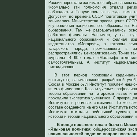
России перестали заниматься образованием н
Формально эти полномочия отдали регио
соблюдается. Получилось как всегда: «вмест
Допустим, во времена СССР подготовкой учи
занимались Министерства просвещения СССР
и управления национального образования. Ра
образования. Там же разрабатывались осн
работали филиалы. Например, у нас сущ
национального образования и филиал из
издательство «Мәгариф», в котором печ
татарского народа, проживавшего в 
распространялись централизованно. Точно так
журналы. В 90-х годах «Мәгариф» отделил
самостоятельным. А институт национальн
ликвидирован.
В этот период произошли кардиналь
институтов, занимавшихся разработкой учеб
Союза в Москве был Институт проблем национ
из его филиалов в Казани ученые профессион
теории образования на татарском языке и п
проходила экспертиза учебников. С прекращ
Институтов в регионах закрылись. То же сам
составе созданного на его базе Института ист
Института отстался небольшой кусочек, 
истории и теории национального образования 
- В конце прошлого года я была в Москв
«Языковая политика: общероссийская эксп
национальностей подняли вопрос восстано