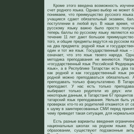
Кроме этого введена возможность изучени
счет родного языка. Однако выбор не может 
понимаем, что преимущество русского языка
учащиеся сдают обязательный экзамен, бал
поступлении в любой вуз. В наше время, ч
русскому языку важно было просто получи
теперь баллы по русскому языку являются ко
течение 11 лет дают большое преимущество
того, и общие предметы ведутся на русском я
на два предмета: родной язык и государстве
один и тот же язык. Государственный язык – 
означает, что это язык твоего народа. Од
методика преподавания не меняются. Напр
«государственный язык Российской Федерации
язык», а в Республике Татарстан есть два та
как родной и как государственный язык ре
родной можно преподаваться обязательно. 
преподавать только факультативно. В Татар
преподают. У нас есть только преподава
выбирают только родители из двух: или 
некоторым данным, в Татарстане 67 процентов
татарский язык преподавания. Нельзя быть 
проверках кто-то из родителей откажется от с
к шуму в заинтересованных СМИ перед принят
чему приведет такая ситуация, для нормально
Есть разные варианты введения ограничен
национальных школах на родном языке. Кр
образовании, существуют подзаконные акт