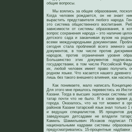
общие вопросы.
Мы взялись за общее образование, поскол
Когда человек рождается, он не знает ни
вырастить представителя любого народа. Ген
это система общественного воспитания. Ре
зависимости от системы образования, в ко
вопрос сохранения народа – это наличие целос
детского сада и заканчивая вузом на родн
всеми международными документами. Пробле
сегодня стала проблемой всего земного ш
документов, в том числе против дискрими
народов, против ограничения уровня обра
Большинство этих документов подписан
государствами, в том числе Российской Фед
их, любой человек имеет право получить о
родном языке. Что касается нашего древнего 
лишь без такого внешнего влияния, как насил
Как понимаете, мало написать Концепцию
Для этого мне пришлось перевестись из Инсти
Казани. Тогда в высших эшелонах системы об
татар почти что не было. Я в свое время 
города. Оказалось, что на тот момент в ор
районов Казани татарский язык знал только 1 
и ведущих специалистов. 95 процентов ди
заведующих детсадами не владели татарс
Камиль Шамильевич Исхаков подписал По
национальными кадрами системы образовани
предусматривались 15-процентные надбавки