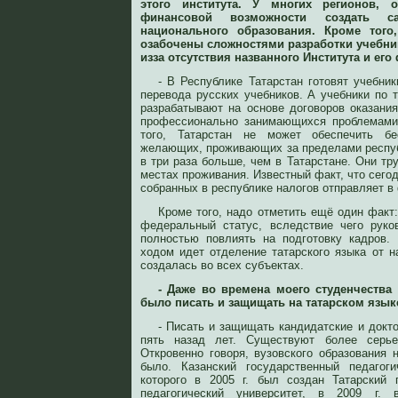
этого института. У многих регионов, 
финансовой возможности создать са
национального образования. Кроме того
озабочены сложностями разработки учебни
изза отсутствия названного Института и его
- В Республике Татарстан готовят учебни
перевода русских учебников. А учебники по 
разрабатывают на основе договоров оказания
профессионально занимающихся проблемами 
того, Татарстан не может обеспечить б
желающих, проживающих за пределами республ
в три раза больше, чем в Татарстане. Они тр
местах проживания. Известный факт, что сегод
собранных в республике налогов отправляет в
Кроме того, надо отметить ещё один факт
федеральный статус, вследствие чего руко
полностью повлиять на подготовку кадров.
ходом идет отделение татарского языка от н
создалась во всех субъектах.
- Даже во времена моего студенчеств
было писать и защищать на татарском языке
- Писать и защищать кандидатские и докто
пять назад лет. Существуют более серьез
Откровенно говоря, вузовского образования 
было. Казанский государственный педагоги
которого в 2005 г. был создан Татарский 
педагогический университет, в 2009 г.