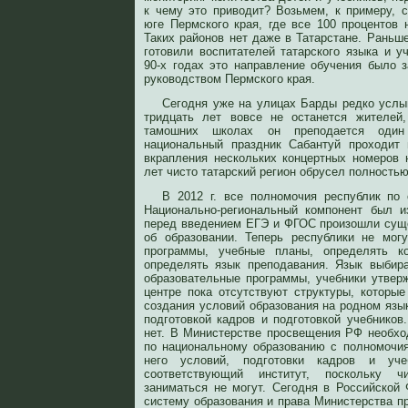
к чему это приводит? Возьмем, к примеру, 
юге Пермского края, где все 100 процентов 
Таких районов нет даже в Татарстане. Раньш
готовили воспитателей татарского языка и у
90-х годах это направление обучения было 
руководством Пермского края.
Сегодня уже на улицах Барды редко услы
тридцать лет вовсе не останется жителей
тамошних школах он преподается один
национальный праздник Сабантуй проходит 
вкрапления нескольких концертных номеров 
лет чисто татарский регион обрусел полностью
В 2012 г. все полномочия республик по 
Национально-региональный компонент был и
перед введением ЕГЭ и ФГОС произошли сущ
об образовании. Теперь республики не мог
программы, учебные планы, определять к
определять язык преподавания. Язык выбир
образовательные программы, учебники утве
центре пока отсутствуют структуры, которы
создания условий образования на родном язы
подготовкой кадров и подготовкой учебников
нет. В Министерстве просвещения РФ необхо
по национальному образованию с полномочи
него условий, подготовки кадров и уче
соответствующий институт, поскольку ч
заниматься не могут. Сегодня в Российской 
систему образования и права Министерства п