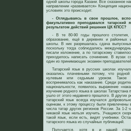
одной школы города Казани. Все сказанное на
направлении «развивается» Концепция национ
условиях это происходит.
- Оглядываясь в свое прошлое, всп
факультативно преподавался татарский 
результатом действий решения ЦК КПСС?
- В те 80-90 годы прошлого столетия,
образование, ещё в деревнях и районных ц
школы. В них разрешалась сдача выпускных
поскольку тогда соблюдались международн
писали изложение, а по татарскому ставилос
приходилось написать сочинение. В вузах с
один из принимающих экзамен преподавателей
Татарский язык в русских школах изучал
оказались плачевными потому, что родно
нулевым или седьмым уроком. Такое 
воспринималось как наказание. Среди родите
национальности, появилось выражение «нак
изучение родного языка в школах Татарстана 
ушло от этого недавнего прошлого. В других 
татарский язык всегда изучался доброволь
оценкам, к этому процессу были привлечены 
числа татар других регионов России. За 1-2 
никакой язык нельзя изучить. Учащиеся скор
такой язык, если есть, видят учебники. Ост
татарского языка из случайных публикаций.
Получается, хотя в и нашей стран