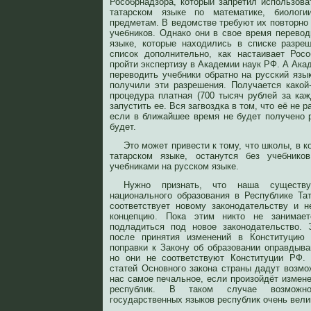
Рособрнадзора, который запретил использов
татарском языке по математике, биолог
предметам. В ведомстве требуют их повторно
учебников. Однако они в свое время перевод
языке, которые находились в списке разре
список дополнительно, как настаивает Рос
пройти экспертизу в Академии наук РФ. А Акад
переводить учебники обратно на русский язы
получили эти разрешения. Получается какой-
процедура платная (700 тысяч рублей за каж
запустить ее. Вся загвоздка в том, что её не 
если в ближайшее время не будет получено р
будет.
Это может привести к тому, что школы, в 
татарском языке, останутся без учебник
учебниками на русском языке.
Нужно признать, что наша существу
национального образования в Республике Та
соответствует новому законодательству и 
концепцию. Пока этим никто не занимает
подладиться под новое законодательство. 
после принятия изменений в Конституцию 
поправки к Закону об образовании оправдыв
но они не соответствуют Конституции РФ.
статей Основного закона страны дадут возмо
нас самое печальное, если произойдёт измен
республик. В таком случае возможно
государственных языков республик очень вели