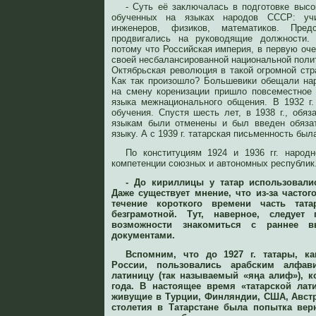
- Суть её заключалась в подготовке высо
обученных на языках народов СССР: учи
инженеров, физиков, математиков. Пред
продвигались на руководящие должности.
потому что Российская империя, в первую оч
своей несбалансированной национальной полити
Октябрьская революция в такой огромной стр
Как так произошло? Большевики обещали на
на смену коренизации пришло повсеместное 
языка межнационального общения. В 1932 г
обучения. Спустя шесть лет, в 1938 г., обя
языкам были отменены и был введен обяза
языку. А с 1939 г. татарская письменность был
По конституциям 1924 и 1936 гг. народн
компетенции союзных и автономных республик
- До кириллицы у татар использовали
Даже существует мнение, что из-за часто
течение короткого времени часть тата
безграмотной. Тут, наверное, следует
возможности знакомиться с раннее в
документами.
Вспомним, что до 1927 г. татары, к
России, пользовались арабским алфа
латиницу (так называемый «яңа алиф»), к
года. В настоящее время «татарской лат
живущие в Турции, Финляндии, США, Австр
столетия в Татарстане была попытка вер