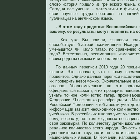
слово история пришло из греческого языка, ко
Сегодня все ученые – математики и физики,
свои научные труды печатают на англий
публикации на английском языке.
- В этом году предстоит Всероссийская 
вашему, ее результаты могут повлиять на о
- Как уже Вы поняли, языковая поли
способствует быстрой ассимиляции. Исходя 
уменьшится ли число татар, по сравнению 
года? Естественно, ассимиляция измеряетс
своим родным языком или не владеет.
По данным переписи 2010 года 20 процен
языком. Это означает, что к тому времен
процентов. Однако данные переписи населени
их проверить невозможно. Окончательные да
органах. Уполномоченные на это орган
официальный вариант, и их проверить невозм
узнать точное количество татар, проживаю
Федерации. Я несколько раз обращался в Мин
Российской Федерации, чтобы вести учет дете
информации зависит необходимое количество 
учебников. В российских школах учет учеников
полу, возрасту, нет только данных по национ
своя заковырка. По количеству детей школьн
реальное количество всего народа. Ясность 
дополнительные трудности по части введен
национальных языков. В Германии, например, 