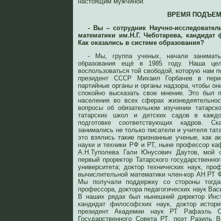
настоящим мужчиной.
ВРЕМЯ ПОДЪЕ
- Вы – сотрудник Научно-исследовател
математики им.Н.Г. Чеботарева, кандидат 
Как оказались в системе образования?
- Мы, группа ученых, начали занимать
образования ещё в 1985 году. Наша це
воспользоваться той свободой, которую нам 
президент СССР Михаил Горбачев в пери
партийные органы и органы надзора, чтобы он
спокойно высказать свое мнение. Это был 
населения во всех сферах жизнедеятельно
вопросы об обязательном изучении татарск
татарских школ и детских садов в кажд
подготовке соответствующих кадров. С
занимались не только писатели и учителя тата
это взялись такие признанные ученые, как а
науки и техники РФ и РТ, ныне профессор к
А.Н.Туполева Гали Юнусович Даутов, мой 
первый проректор Татарского государственног
университета; доктор технических наук, пр
вычислительной математики член-кор АН РТ 
Мы получали поддержку со стороны тогдаш
профессора, доктора педагогических наук Ва
В наших рядах был нынешний директор Инст
кандидат философских наук, доктор истори
президент Академии наук РТ Рафаэль Си
Государственного Совета РТ, поэт Разиль 