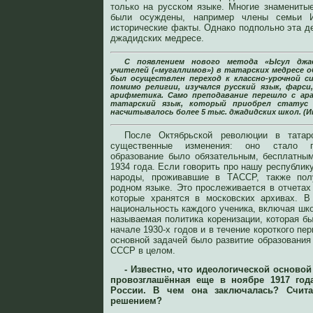
только на русском языке. Многие знаменитые
были осуждены, например члены семьи И
исторические факты. Однако подпольно эта д
джадидских медресе.
С появлением нового метода «Ысул джа
учителей («мугаллимов») в татарских медресе 
был осуществлен переход к классно-урочной си
помимо религии, изучался русский язык, фарси
арифметика. Само преподавание перешло с ара
татарский язык, который приобрел статус 
насчитывалось более 5 тыс. джадидских школ. (И
После Октябрьской революции в татар
существенные изменения: оно стало го
образование было обязательным, бесплатны
1934 года. Если говорить про нашу республику
народы, проживавшие в ТАССР, также пол
родном языке. Это прослеживается в отчетах
которые хранятся в московских архивах. В
национальность каждого ученика, включая шко
называемая политика коренизации, которая б
начале 1930-х годов и в течение короткого пе
основной задачей было развитие образования
СССР в целом.
- Известно, что идеологической основой
провозглашённая еще в ноябре 1917 год
России. В чем она заключалась? Счи
решением?