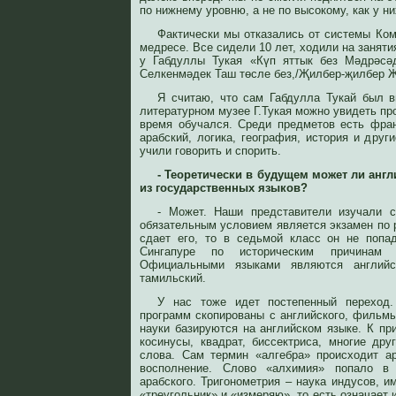
по нижнему уровню, а не по высокому, как у ни
Фактически мы отказались от системы Ком
медресе. Все сидели 10 лет, ходили на заняти
у Габдуллы Тукая «Күп яттык без Мәдрәсә
Селкенмәдек Таш төсле без,/Җилбер-җилбер Җ
Я считаю, что сам Габдулла Тукай был в
литературном музее Г.Тукая можно увидеть про
время обучался. Среди предметов есть франц
арабский, логика, география, история и друг
учили говорить и спорить.
- Теоретически в будущем может ли англ
из государственных языков?
- Может. Наши представители изучали с
обязательным условием является экзамен по 
сдает его, то в седьмой класс он не попа
Сингапуре по историческим причинам 
Официальными языками являются английс
тамильский.
У нас тоже идет постепенный переход.
программ скопированы с английского, фильмы
науки базируются на английском языке. К пр
косинусы, квадрат, биссектриса, многие дру
слова. Сам термин «алгебра» происходит а
восполнение. Слово «алхимия» попало в
арабского. Тригонометрия – наука индусов, и
«треугольник» и «измеряю», то есть означает 