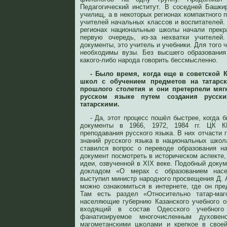
Педагогический институт. В соседней Башки
училищ, а в некоторых регионах компактного 
учителей начальных классов и воспитателей. 
регионах национальные школы начали прекр
первую очередь, из-за нехватки учителе
документы, это учитель и учебники. Для того 
необходимы вузы. Без высшего образования
какого-либо народа говорить бессмысленно.
- Было время, когда еще в советской 
школ с обучением предметов на татарск
прошлого столетия и они претерпели мяг
русском языке путем создания русск
татарскими.
- Да, этот процесс пошёл быстрее, когда
документы в 1966, 1972, 1984 гг. ЦК 
преподавания русского языка. В них отчасти г
знаний русского языка в национальных школ
ставился вопрос о переводе образования н
документ посмотреть в историческом аспекте
идеи, озвученной в XIX веке. Подобный докуме
докладом «О мерах с образованием нас
выступил министр народного просвещения Д. 
можно ознакомиться в интернете, где он пр
Там есть раздел «Относительно татар-маго
населяющие губернию Казанского учебного о
входящий в состав Одесского учебного 
фанатизируемое многочисленным духовен
магометанскими школами и крепкое в своей