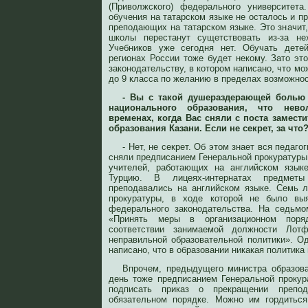
(Приволжского) федерального университета
обучения на татарском языке не осталось и пр
преподающих на татарском языке. Это значит, 
школы перестанут сущетствовать из-за не
Учебников уже сегодня нет. Обучать дете
регионах России тоже будет некому. Зато эт
законодательству, в котором написано, что мо
до 9 класса по желанию в пределах возможно
- Вы с такой душераздерающей болью 
национального образования, что нев
временах, когда Вас сняли с поста замест
образования Казани. Если не секрет, за что
- Нет, не секрет. Об этом знает вся педаг
сняли предписанием Генеральной прокуратуры з
учителей, работающих на английском язык
Турцию. В лицеях-интернатах предметы
преподавались на английском языке. Семь 
прокуратуры, в ходе которой не было вы
федерального законодательства. На седьмо
«Принять меры в организационном поря
соответствии занимаемой должности Лот
неправильной образовательной политики». Од
написано, что в образовании никакая политика
Впрочем, предыдущего министра образова
день тоже предписанием Генеральной прокура
подписать приказ о прекращении препод
обязательном порядке. Можно им гордиться