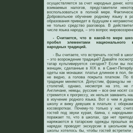
осуществляется за счет народных денег, кот
взимаемых налогов, представители неко
воспользоваться в полной мере. Фактическ
Добровольное обучение родному языку в ра
образования приведет в будущем к неграмотно
не только средство разговора. В действите
числе языка народа, – это вопрос мировоззрен
- Считается, что в какой-то мере шк
пробел элементами национального в
народных традиций.
- Вы считаете, что встречать гостей в шк
– это возрождение традиций? Давайте посмотр
татар культивируется сегодня? Если вы по
женщин, сделанные в XIX в. в Санкт-Петербу
одеты как монашки: платье длинное в пол, бе
не видно, а голова покрыта платком. По 
традиции меняются. Допустим, французы не
столетий, однако, несмотря на это, не 
Англичане, немцы, русские – все они носят 
стремится к прогрессу, их нельзя заманить на
в изучение родного языка. Вот о чем я дума
школу и вижу девушек в платьях с оборкам
косоворотках. Почему-то только у нас счи
гостей под звуки курая, баяна, с народны
поражает то, что в школах, где нет препода
наряжаются в татарские одежды прошлых ве
нарядах проводят экскурсии в школьном м
школы хотелось бы, чтобы гостей встретили