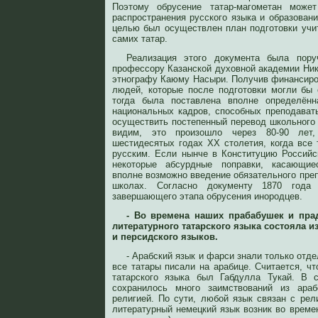
Поэтому обрусение татар-магометан мож
распространения русского языка и образован
целью был осуществлен план подготовки учит
самих татар.
Реализация этого документа была поруч
профессору Казанской духовной академии Ни
этнографу Каюму Насыри. Получив финансир
людей, которые после подготовки могли бы 
тогда была поставлена вполне определённ
национальных кадров, способных преподават
осуществить постепенный перевод школьного 
видим, это произошло через 80-90 лет
шестидесятых годах ХХ столетия, когда все
русским. Если нынче в Конституцию Россий
некоторые абсурдные поправки, касающиес
вполне возможно введение обязательного пре
школах. Согласно документу 1870 года 
завершающего этапа обрусения инородцев.
- Во времена наших прабабушек и пра
литературного татарского языка состояла и
и персидского языков.
- Арабский язык и фарси знали только отд
все татары писали на арабице. Считается, ч
татарского языка был Габдулла Тукай. В 
сохранилось много заимствований из араб
религией. По сути, любой язык связан с рел
литературный немецкий язык возник во време