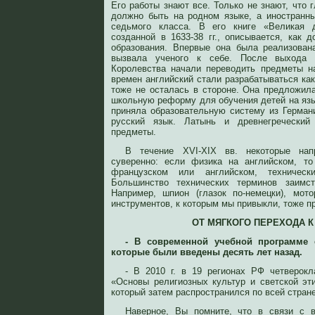
Его работы знают все. Только не знают, что г
должно быть на родном языке, а иностранн
седьмого класса. В его книге «Великая 
созданной в 1633-38 гг., описывается, как 
образования. Впервые она была реализован
вызвала ученого к себе. После выхода 
Королевства начали переводить предметы н
времен английский стали разрабатываться ка
тоже не осталась в стороне. Она предложил
школьную реформу для обучения детей на язы
приняла образовательную систему из Герман
русский язык. Латынь и древнегреческий
предметы.
В течение XVI-XIX вв. некоторые нап
суверенно: если физика на английском, то
французском или английском, техничес
Большинство технических терминов заимст
Например, шпион (глазок по-немецки), мото
инструментов, к которым мы привыкли, тоже п
ОТ МЯГКОГО ПЕРЕХОДА 
- В современной учебной программе е
которые были введены десять лет назад.
- В 2010 г. в 19 регионах РФ четверокл
«Основы религиозных культур и светской эти
который затем распространился по всей стране
Наверное, Вы помните, что в связи с 