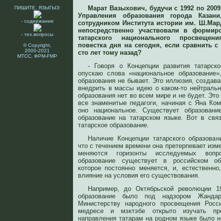
Марат Вазыхович, будучи с 1992 по 2009
ПИШИТЕ, ЯЗЫГЫЗ:
Управления образования города Казан
- содержание
сотрудником Института истории им. Ш.Мар
непосредственно участвовали в формир
- тех.вопросы
татарского национального просвещен
повестка дня на сегодня, если сравнить с
© Copyright,
2000-2021
сто лет тому назад?
МТСС, ФРМ-FMP
- Говоря о Концепции развития татарско
опускаю слова «национальное образование»
образования не бывает. Это иллюзия, создава
внедрить в массы идею о каком-то нейтральн
образования нет во всем мире и не будет. Это
все знаменитые педагоги, начиная с Яна Ком
оно национальное. Существует образовани
образование на татарском языке. Вот в св
татарское образование.
Наличие Концепции татарского образован
что с течением времени она претерпевает изме
меняются горизонты исследуемых вопро
образование существует в российском обр
которое постоянно меняется, и, естественно
влияние на условия его существования.
Например, до Октябрьской революции 1
образование было под надзором Жанда
Министерству народного просвещения Росс
медресе и мэктэбе открыто изучать пре
направления татарам на родном языке было н