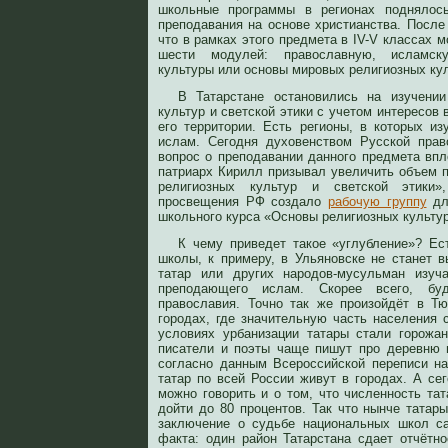
школьные программы в регионах поднялось
преподавания на основе христианства. После
что в рамках этого предмета в IV-V классах м
шести модулей: православную, исламск
культуры или основы мировых религиозных кул
В Татарстане остановились на изучени
культур и светской этики с учетом интересов
его территории. Есть регионы, в которых из
ислам. Сегодня духовенством Русской прав
вопрос о преподавании данного предмета вплот
патриарх Кирилл призывал увеличить объем 
религиозных культур и светской этики»
просвещения РФ создало
рабочую группу
дл
школьного курса «Основы религиозных культур
К чему приведет такое «углубление»? Ест
школы, к примеру, в Ульяновске не станет
татар или других народов-мусульман изуч
преподающего ислам. Скорее всего, бу
православия. Точно так же произойдёт в Т
городах, где значительную часть населения 
условиях урбанизации татары стали горожа
писатели и поэты чаще пишут про деревню 
согласно данным Всероссийской переписи нас
татар по всей России живут в городах. А се
можно говорить и о том, что численность та
дойти до 80 процентов. Так что нынче татар
заключение о судьбе национальных школ са
факта: один район Татарстана сдает отчётн