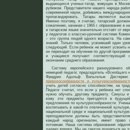
выдающихся ученых-татар, живущих в Москве
рубежом. Представители нашего народа рабо
современной науки, добиваясь международног
пропагандировать. Татары являются высок
Именно поэтому, я считаю, татарский должен
сожалению, начиная с 1965 г. образование в на
и татарском языке значительно отстаёт от евр
у педагогов о классно-урочной системе Коменс
– это группа людей одного возраста. На сам
знаний. Только человек, усвоивший один уро
следующий. Если ребенок не может усвоить н
он переходит на обучение по другой программе
и учащиеся получают соответствующий 
окончании среднего образования.
Систему европейского разноуровнего о
немецкий педагог, председатель «Всеобщего 
Фридрих Адольф Вильгельм Дистерв
природосообразности и культуросообразнос
учить детей согласно способностям, на трад
Педагог считал, что если у ребенка нет спо
нужно обучать другому предмету. Синусы и
кому эти предметы пригодятся в будуще
предложения по культуросообразности. Учены
воспитывать в какой-то отвлеченной культуре
национальной среде и национальной культуре.
преподаватели должны быть представителя
каждый народ оригинален, имеет право 
потомкам. Наша система образования обдел
далеко вперед. Мы не смогли подняться на э