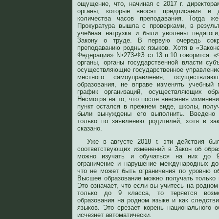
ощущение, что, начиная с 2017 г. директор
органы, которые вносят предписания и 
количества часов преподавания. Тогда ж
Прокуратура вышла с проверками, в резуль
учебная нагрузка и были уволены педагоги
Закону о труде. В первую очередь сокр
преподаванию родных языков. Хотя в «Законе
Федерации» №273-ФЗ ст.13 п.10 говорится: 
органы, органы государственной власти суб
осуществляющие государственное управление
местного самоуправления, осуществл
образования, не вправе изменять учебный
график организаций, осуществляющих обра
Несмотря на то, что после внесения изменени
пункт остался в прежнем виде, школы, полу
были вынуждены его выполнить. Введено 
только по заявлению родителей, хотя в за
сказано.
Уже в августе 2018 г. эти действия бы
соответствующих изменений в Закон об обра
можно изучать и обучаться на них до 9
ограничение и нарушение международных дог
что не может быть ограничения по уровню об
Высшее образование можно получать только н
Это означает, что если вы учитесь на родном
только до 9 класса, то теряется возм
образования на родном языке и как следстви
языков. Это срезает корень национального о
исчезнет автоматически.