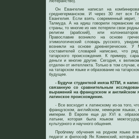
лютеранство).
Он Евангелие написал на комбиниров
среднегерманском. И через 30 лет вся Ге
Евангелия. Если взять современный иврит, 
Талмуда. А на идиш говорили германские е
страны, то многие из них потеряли свои родны
религии (арабский), или колонизаторов
Православие возникло на основе грече
этимологический словарь русского, увиди
возникли на основе древнегреческих. У
составителей словарей написано, что ряд
татарского происхождения. К примеру, сар
деньги и многие другие. Сегодня, к велико
отделен от интеллекта. Только в том случае, 
на татарском языке и образование на татарско
будущее.
- Будучи студенткой иняза КГПИ, я напи
связанную со сравнительным исследова
выражений на французском и английском я
латинское происхождение.
- Все восходит к латинскому из-за того, чт
французском, английском, немецком языках, 
империи. В Европе еще до XVI в. образов
латыни, которая была языком межгосударс
культурного и научного общения.
Проблему обучения на родном языке вп
педагог и философ Ян Коменский, который в