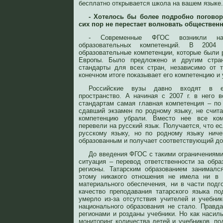
бесплатно открывается школа на вашем языке.
- Хотелось бы более подробно поговор
сих пор не перестает волновать общественн
- Современные ФГОС возникли на 
образовательных компетенций. В 200
образовательные компетенции, которые были 
Европы. Было предложено и другим стра
стандарты для всех стран, независимо от т
конечном итоге показывает его компетенцию и 
Российские вузы давно входят в ев
пространство. А начиная с 2007 г. в него
стандартам самая главная компетенция – по
сдавший экзамен по родному языку, не счита
компетенцию убрали. Вместо нее все ко
перевели на русский язык. Получается, что е
русскому языку, но по родному языку ниче
образованным и получает соответствующий до
До введения ФГОС с такими ограничениям
ситуация – перевод ответственности за обра
регионы. Татарским образованием занималс
этому никакого отношения не имела ни в 
материального обеспечения, ни в части подг
качество преподавания татарского языка по
умерло из-за отсутствия учителей и учебник
национального образования не стало. Правд
регионами и розданы учебники. Но как насил
мониторинг количества детей и учебников, под