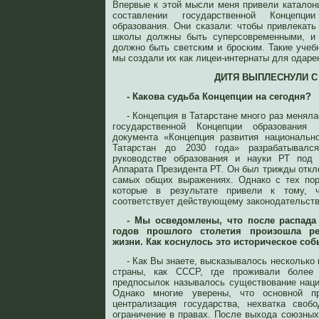
Впервые к этой мысли меня привели каталон
составлении государственной Концепции
образования. Они сказали: чтобы привлекать
школы должны быть суперсовременными, и 
должно быть светским и броским. Такие учеб
мы создали их как лицеи-интернаты для одаре
ДИТЯ ВЫПЛЕСНУЛИ С
- Какова судьба Концепции на сегодня?
- Концепция в Татарстане много раз менял
государственной Концепции образования
документа «Концепция развития национальн
Татарстан до 2030 года» разрабатывал
руководстве образования и науки РТ под 
Аппарата Президента РТ. Он был трижды откло
самых общих выражениях. Однако с тех пор
которые в результате привели к тому, 
соответствует действующему законодательств
- Мы осведомлены, что после распада
годов прошлого столетия произошла ре
жизни. Как коснулось это историческое со
- Как Вы знаете, высказывалось несколько
страны, как СССР, где проживали более
предпосылок называлось существование нац
Однако многие уверены, что основной п
централизация государства, нехватка своб
ограничение в правах. После выхода союзных