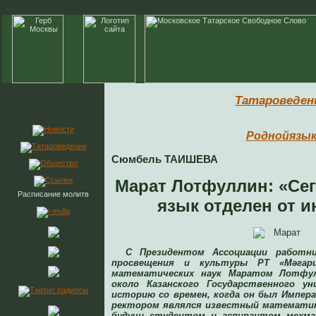
-->
Татароведен
Роднойязы
Сюмбель ТАИШЕВА
Марат Лотфуллин: «Сег
Расписание молитв
язык отделен от и
С Президентом Ассоциации работни
просвещения и культуры РТ «Мәгари
математических наук Маратом Лотфу
около Казанского Государственного у
историю со времен, когда он был Импер
ректором являлся известный математик
будучи студентом и аспирантом мехм