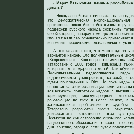
- Марат Вазыхович, вечные российские
делать?
- Никогда не бывает виновата только одна
это демократическая многонациональна
протяжении веков бок о бок живем с русск
поддержки русского народа сохранить тата
своей стороны, наверху тоже должны понимать
глобализации сам основательно притесняется 
вспомнить пророческие слова великого Тукая: 
А что касается того, что можно сделать 
вариантов найден. Это полилингвальные шко
«Возрождение». Концепция полилингвальн
Татарстане с 2000 годов. Примерами таки
интернаты для одаренных детей. Там обучени
Полилингвальные педагогические кадр
педагогическом университете, который, к 
путем присоединяя к КФУ. Но пока кадры 
является залогом организации полилингвально
возможность подготовки кадров с высшим 
юриспруденции, международным отношени
работающих на трех и более языках, в т
занимающихся проблемами и судьбой та
Татарстана разработан проект открытого
университета. Естественно, такой вуз ну
Несмотря на существование огромного коли
национального образования, я верю, что со в
дня. Конечно, отрадно, если путем положител