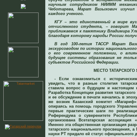
научным сотрудником НИИММ механик
Чеботарева, Марат Вазыхович изучил
каждого ученого.
КГУ – это единственный в мире вуз
отчисленного студента, – говорит М
приближаемся к памятнику Владимира Уль
благодаря которому народы России получи
В год 100-летия ТАССР Марат Ваз
экскурсоводом по истории национального
о его современном положении, о влиян
будущее системы образования не тольк
субъектов Российской Федерации.
МЕСТО ТАТАРСКОГО
- Если ознакомиться с исторически
увидеть, что в разные столетия татарск
ставила вопрос о будущем и настоящем 
Разработка Концепции развития татарског
и ее обсуждение в печати начались в эпоху 
же возник Казанский комитет «Магариф»
опираясь на помощь городского Управлен
первые практические шаги по реализац
Референдума о суверенитете Республики
организована Всетатарская ассоциация 
Именно эта общественная организация раз
татарского национального просвещения, а
науки РТ придало ей статус официального 