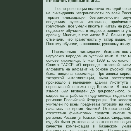
отпечатать пробные книги...
- После революции политика молодой сове
на ликвидацию безграмотности по всей Росс
термин «ликвидация безграмотности» звуч
сведениям русских историков, приблизи
грамотным, все умели писать и читать на родн
подростки обучались в медресе, женщины учи
арабицу. Многие, в том числе В.И. Ленин и 
отмечали, что грамотность у татар выше, 
Поэтому обучали, в основном, русскому языку.
Параллельно ликвидации безграмотнос
нерусских народов на русский язык. А это 
основе кириллицы. 5 мая 1939 г., согласно
Совета ТАССР «О переводе татарской письм
алфавита на алфавит на основе русской гр
была введена кириллица. Противники кири
татарской интеллигенции, были расстрел
произошло в нынешнем здании Института 
пересыльной тюрьмы под Кремлем. В том ж
языков был низведён до добровольного, х
кадров шла: работали педучилища, пединстит
регионах Российской Федерации. Что касаетс
учителей по всем предметам готовили на ме
начались во время Великой Отечественной
отсутствия финансовых средств многие т
регионах России (в Томске, Омске, Свердловск
судьба была уготована и в отношении наци
качестве компенсации в Казанском унив
филологов на одну группу. Продолжал 