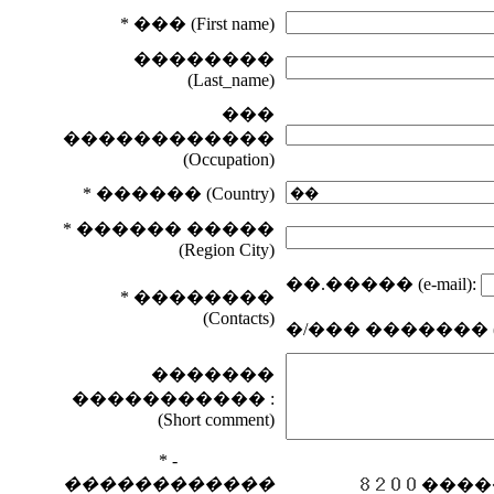
* ��� (First name)
��������
(Last_name)
���
������������
(Occupation)
* ������ (Country)
* ������ �����
(Region City)
��.����� (e-mail):
* ��������
(Contacts)
�/��� ������� (and/
�������
����������� :
(Short comment)
* -
������������
������