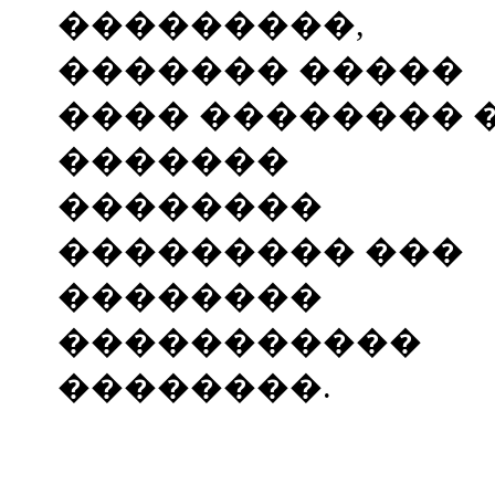
���������,
������� �����
���� �������� 
�������
��������
��������� ���
��������
�����������
��������.