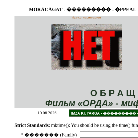
MÖRÄCÄGAT - ��������� - �PPEAL
10.08.2026
Strict Standards
: mktime(): You should be using the time() fun
* ������� (Family)