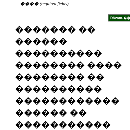
���� (required fields)
������� ��
������
����������
�������� ����
�������� ��
����������
������������
������ ��
�����������