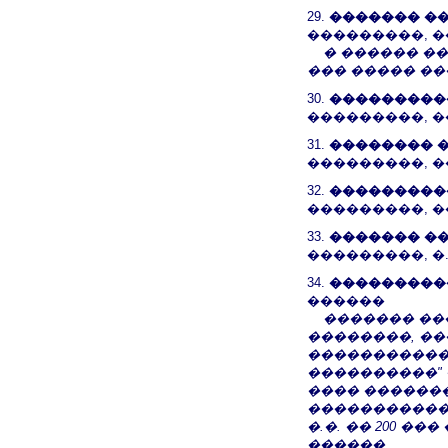
29.
������� �
���������, 
� ������ �
��� ����� �
30.
���������
���������, 
31.
�������� 
���������, 
32.
���������
���������, 
33.
������� �
���������, �
34.
���������
������
������� ��
��������, ��
������������
����������" 
���� �������
�����������
�.�. �� 200 �
������.