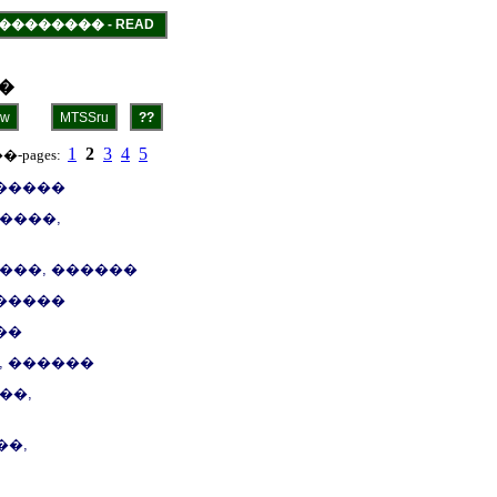
 ��������� - READ
 �
1
2
3
4
5
-pages:
������
����,
���, ������
������
��
, ������
��,
��,