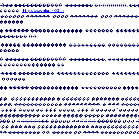
���� ������������
, ������� ��������, �
������
, http://www.elso2000.ru
������� ������, ���� �������, ��� �����
�������
� ������ �������������
, �������, �����
�������� ��
������ �����������
, ���������, �������
������
� ������ ���������
, ���������, �������
��������������� ��
����� ���������
, �������������, ������
. ������
�� ����� ������������
, ���������� ����
�� - ����������� � ������� ������� ����
���, ������������ ���������. � ��� ���
��� ���� �� ��� ����, ��� � ����� "�����
���������� ����� ����� ����� ����������
�� � �������� ����� ������ ������ ��� 
�� ��� ��� ������������� ������������ 
�� �� �������� ��. ����� �� ���� ���������