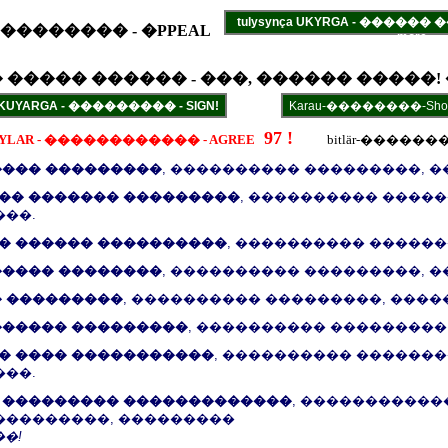
tulysynça UKYRGA - ������
 ��������� - �PPEAL
more
 ����� ������ - ���, ������ �����!
97 !
LYLAR - ������������ - AGREE
bitlär-��������
���� ���������
, ���������� ���������, 
�� ������� ���������
, ���������� �����
���.
� ������ ����������
, ���������� ������
����� ��������
, ���������� ���������, 
� ���������
, ���������� ���������, ����
������ ���������
, ���������� ���������
� ���� �����������
, ���������� �������
���.
 ��������� �������������
, �����������
���������, ���������
�!