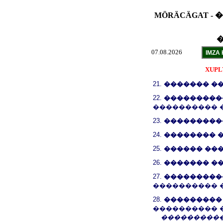
MÖRÄCÄGAT -
�
07.08.2026
XUP
21.
������� �
22.
���������
���������� 
23.
���������
24.
�������� 
25.
������ ��
26.
������� �
27.
���������
���������� 
28.
���������
���������� 
����������