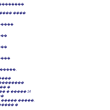
���������
����� ����
�����
���
���
����
�����,
����
���������
�� �
 � ����� 14
��
����� �����,
����� �