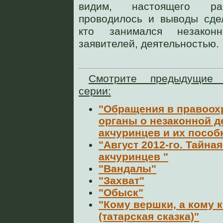
видим, настоящего ра
проводилось и выводы сде
кто занимался незакон
заявителей, деятельностью.
Смотрите предыдущие
серии:
"Обращения в правоох
органы о незаконной д
акчуринцев и их пособ
"Август 2012-го. Тайн
акчуринцев "
"Вандалы"
"Захват"
"Обыск"
"Кому вершки, а кому 
(татарская сказка)"