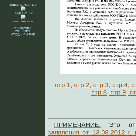
ПИШИТЕ, ЯЗЫГЫЗ:
- содержание
- тех.вопросы
© Copyright,
2000-2021
МТСС, ФРМ-FMP
стр.1,
стр.2,
стр.3,
стр.4,
с
стр.8,
стр.9,
ст
ПРИМЕЧАНИЕ.
Это отв
заявления от 13.08.2012 г. 