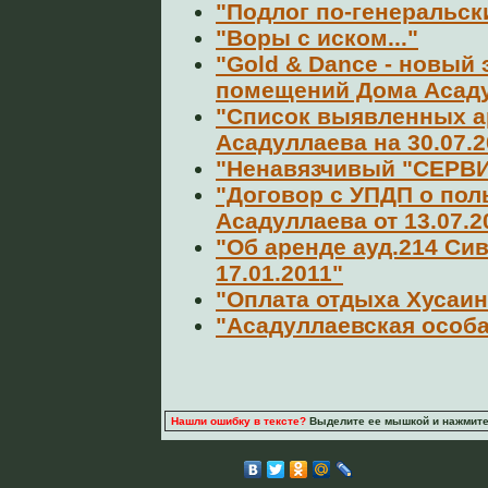
"Подлог по-генеральск
"Воры с иском..."
"Gold & Dance - новый 
помещений Дома Асад
"Список выявленных а
Асадуллаева на 30.07.2
"Ненавязчивый "СЕРВ
"Договор c УПДП о по
Асадуллаева от 13.07.2
"Об аренде ауд.214 Си
17.01.2011"
"Оплата отдыха Хусаин
"Асадуллаевская особ
Нашли ошибку в тексте?
Выделите ее мышкой и нажмите C