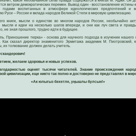
значит, какой необычайной силы правда содержатся в книгах М. Аджи. Он до
ится ветром демократических перемен. Вывод один - восстановление истины к
, годами воспитанных в атмосфере идеологических предпочтений и м
 Руси – России и вклада народов Великой Степи в мировую цивилизацию.
его книги, мысли о единстве во многом народов России, необычайно ак
о мысли и идеи на несколько шагов впереди, и они как луч света и правд
о, не зная прошлого, трудно идти в будущее.
пь. Приношение тюрка» - основа для научного подхода в изучении нашего
. Как сказал директор знаменитого Эрмитажа академик М. Пиотровский, 
, их толкование должен делать учитель.
скандерович!
етием, желаем здоровья и новых успехов.
агодарностью оценят тысячи читателей. Знание происхождения наро
ой цивилизации, еще никто так полно и достоверно не представлял в миро
«Ак юлыгыз бәхетле, уӊышлы булсын!»