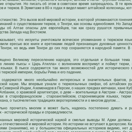
икие открытия. Но писать об этом в советское время запрещалось. В те вр
ов и тюрков. В Эрмитаже в 80-х годах я видел макет алтайской колесницы, кот
ристианство. Это вызов всей мировой истории, в которой упоминаются гонени
минаний о существовании тюрков, о Тенгри, как основы единобожия. Но Запад
авды об Алтае опасны для европейцев, так как сразу рушатся привычны
дства Запада над Востоком.
указывает, что иезуиты уничтожали всяческое упоминание о тюркском язык
вили ересью все книги и еретиками людей признающих духовные ценности
Тенгри, но ведь имя Тенгри до сих пор сохраняется в народной памяти. В 
ящено Великому переселению народов, это отдельная и большая тема в
ю линию пьесы « Царь Атилла» с волнением воспримут и поймут тюрки, 
 языках. В пьесе содержится так много возможностей для исторического 
 тюркской империи, борьбы Рима и его падение.
 содержатся много необычайно интересных и значительных фактов, 
ской науке. Мы впервые узнали о тюркоязычных скифах, об алтайских рун
в Северной Индии, Ахеменидов в Персии, о наших предках кипчаках, хане Ку
 Албании, о храмовой архитектуре, о деве – воительнице в Австрии - Австра
мах в старофранцузском , староанглийском, старонемецком языках, тюрки 
 хана, о тысячелетних традициях веротерпимости и о многом другом.…
льно прочитать многим и может быть, надеюсь постепенно думать и ра
 - исторической правды и справедливости.
нанных мировой исторической наукой и смелые выводы М. Аджи должны 
 отечественной и мировой истории. Но историки не вступают в дискуссию. К
ями (знаниями), но у большинства официальных историков видимо, нет др