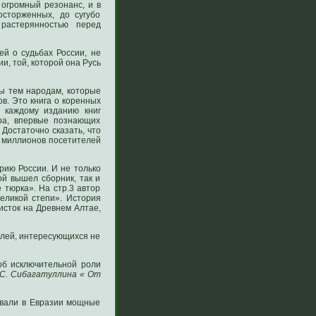
огромный резонанс, и в
осторженных, до сугубо
растерянностью перед
й о судьбах России, не
и, той, которой она Русь
ны тем народам, которые
в. Это книга о коренных
 каждому изданию книг
ра, впервые познающих
Достаточно сказать, что
х миллионов посетителей
рию России. И не только
ой вышел сборник, так и
 тюрка». На стр.3 автор
еликой степи». История
 исток на Древнем Алтае,
елей, интересующихся не
об исключительной роли
.С. Сибагатуллина « От
авали в Евразии мощные