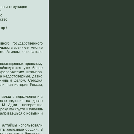
на и тимуридов
о
во
ство
о
др./
ного государственного
ударств возникли многие
имя Атиллы, основателя
и посвященных прошлому
наблюдаются уже более
фологических штампов.
на недостоверные, давно
иковым делом. Сегодня
линная история России,
 вклад в тюркологию и в
овое видение на давно
г М. Аджи - невероятно
року, как будто изучаешь
талкиваешься с новыми и
е алтайцы использовали
ить железные орудия. В
кирпич, «исси бина» она