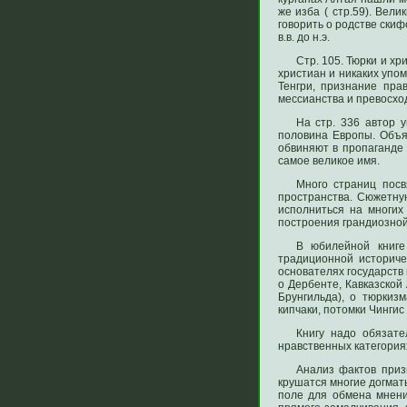
же изба ( стр.59). Вел
говорить о родстве скиф
в.в. до н.э.
Стр. 105. Тюрки и х
христиан и никаких упо
Тенгри, признание пр
мессианства и превосхо
На стр. 336 автор 
половина Европы. Объя
обвиняют в пропаганде 
самое великое имя.
Много страниц посв
пространства. Сюжетну
исполниться на многих
построения грандиозной
В юбилейной книге
традиционной историче
основателях государств 
о Дербенте, Кавказской
Брунгильда), о тюркиз
кипчаки, потомки Чингис
Книгу надо обязате
нравственных категориях
Анализ фактов приз
крушатся многие догматы
поле для обмена мнени