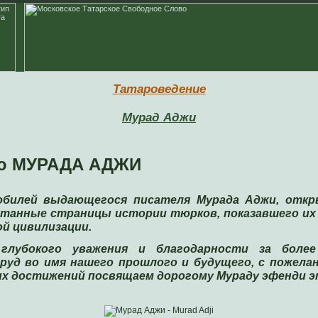
Татароведение
Мурад Аджи
ию МУРАДА АДЖИ
юбилей выдающегося писателя Мурада Аджи, отк
ятанные страницы истории тюрков, показавшего их 
й цивилизации.
глубокого уважения и благодарности за более
руд во имя нашего прошлого и будущего, с пожелан
х достижений посвящаем дорогому Мураду эфенди эт