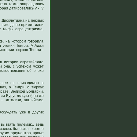
емена также запрещалось
орая датировались V - IV
я Диоклетиана на первых
 никогда не примет идеи
е мифы евроцентризма,
е, на котором говорила
 учения Тенгри. М.Аджи
истории тюрков Тенгри -
 истории евразийского
и она, с успехом может
повествования об эпохе
ранее не приводимых в
ах, о Тенгри, о тюрках
брате, Великой Болгарии,
зии Бурункильды (она же
– католики, английские
ссуждать уже в других
вызвать полемику, ведь
азалось бы, есть широкое
угих аргументов, кроме