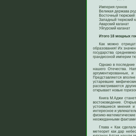
Империя гуннов
Великая держава ро
Восточный тюркский 
Западный тюркский к
Аварский каганат
Уйгурский каганат
Итого 18 мощных го
Как можно отрицат
образования! Их значен
государства средневек
грандиозной империи тю
Однако в последние
нашего Отечества. На
аргументированные, и
Представляется вполне 
устаревшие мифически
рассматриваются други
открывает новые горизо
Книга М.Аджи станет
востоковедение. Откр
устоявшиеся мнения и 
интересное и увлекатель
физико-математические 
неожиданными фактами, 
Глава « Как сделал
метеорит как дар небе
курганах Алтая нашли м