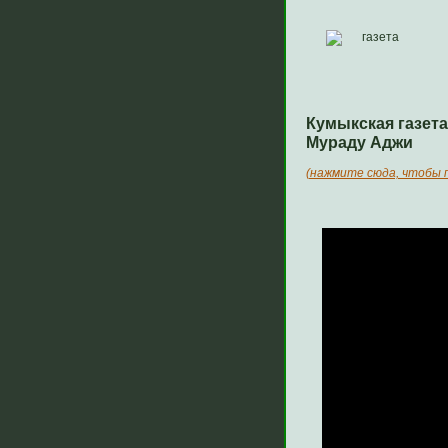
Кумыкская газет
Мураду Аджи
(нажмите сюда, чтобы 