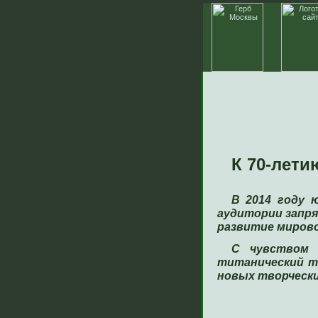
К 70-лет
В 2014 году 
аудитории запр
развитие мирово
С чувством 
титанический т
новых творчески