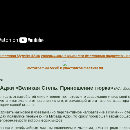
етствия Мурада Аджи участникам и зрителям Фестиваля тюркских нар
Фотографии госей и участников фестиваля
ов
Аджи «Великая Степь. Приношение тюрка»
(АСТ. Мос
писать отзыв об этой книге и, вероятно, потому что содержание уникальной 
ует внимательного отношения к книге, отражающей итоги творчества автора и
тории нашей страны.
атривать как новое и чрезвычайно перспективное направление в изучении оте
 годах появились первые книги Мурада Аджи, то сразу произошел взрыв обще
непререкаемости исторических мифов.
санная с необычайным личным волнением и мыслями, «Мы из рода полов