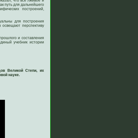
казал, что все лживое и
ак путь для дальнейшего
ифических построений,
туальны для построения
ы освещают перспективу
 прошлого и составления
единый учебник истории
дов Великой Степи, их
вой науке.