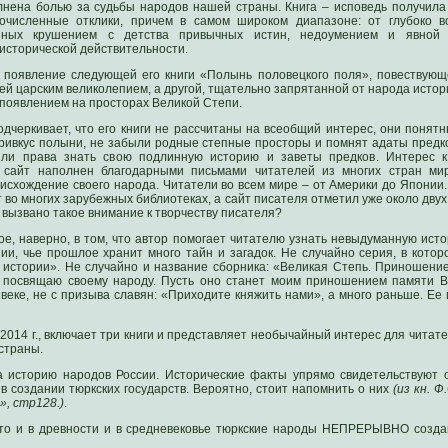
лнена болью за судьбы народов нашей страны. Книга – исповедь получила 
очисленные отклики, причем в самом широком диапазоне: от глубоко в
анных крушением с детства привычных истин, недоумением и явной 
сторической действительности.
появление следующей его книги «Полынь половецкого поля», повествующе
й царским великолепием, а другой, тщательно запрятанной от народа истори
 появлением на просторах Великой Степи.
дчеркивает, что его книги не рассчитаны на всеобщий интерес, они понят
привкус полыни, не забыли родные степные просторы и помнят адаты предко
или права знать свою подлинную историю и заветы предков. Интерес к
о сайт наполнен благодарными письмами читателей из многих стран ми
оисхождение своего народа. Читатели во всем мире – от Америки до Японии. 
т во многих зарубежных библиотеках, а сайт писателя отметил уже около дву
 вызвано такое внимание к творчеству писателя?
ое, наверно, в том, что автор помогает читателю узнать невыдуманную исто
зии, чье прошлое хранит много тайн и загадок. Не случайно серия, в котор
истории». Не случайно и название сборника: «Великая Степь. Приношение
 посвящаю своему народу. Пусть оно станет моим приношением памяти В
 веке, не с призыва славян: «Приходите княжить нами», а много раньше. Ее
014 г., включает три книги и представляет необычайный интерес для читат
страны.
а историю народов России. Исторические факты упрямо свидетельствуют 
в создании тюркских государств. Вероятно, стоит напомнить о них
(из кн. Ф
, стр128.)
.
что и в древности и в средневековье тюркские народы НЕПРЕРЫВНО созд