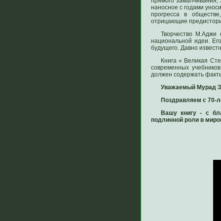
прямого замалчивания, 
наносное с годами унос
прогресса в обществе
отрицающие предисторию
Творчество М.Аджи 
национальной идеи. Ег
будущего. Давно известн
Книга « Великая Сте
современных учебников
должен содержать факты
Уважаемый Мурад Э
Поздравляем с 70-л
Вашу книгу - с бл
подлинной роли в миров