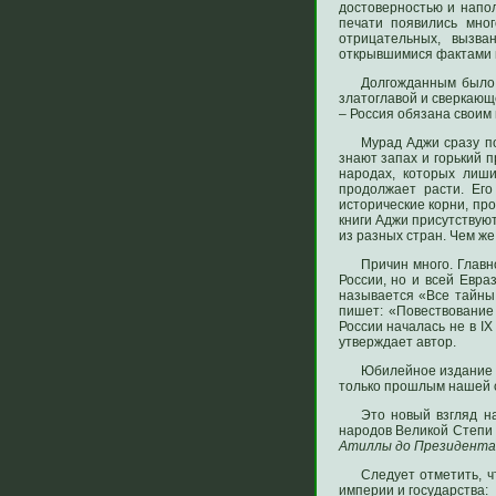
достоверностью и напо
печати появились мног
отрицательных, вызв
открывшимися фактами и
Долгожданным было 
златоглавой и сверкающе
– Россия обязана своим
Мурад Аджи сразу по
знают запах и горький 
народах, которых лиш
продолжает расти. Ег
исторические корни, пр
книги Аджи присутствую
из разных стран. Чем же
Причин много. Главн
России, но и всей Евра
называется «Все тайны 
пишет: «Повествование
России началась не в IX
утверждает автор.
Юбилейное издание 2
только прошлым нашей 
Это новый взгляд н
народов Великой Степи 
Атиллы до Президента»
Следует отметить, 
империи и государства: