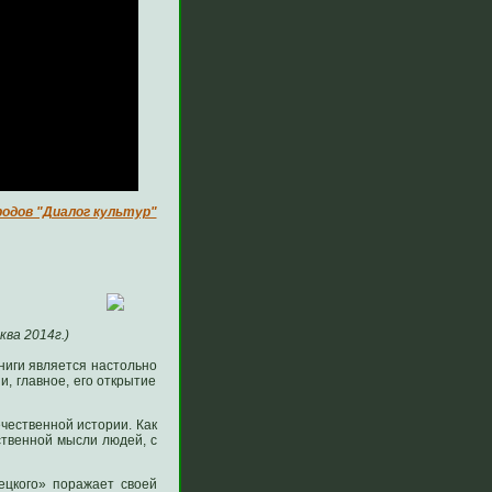
одов "Диалог культур"
ква 2014г.)
книги является настольно
, главное, его открытие
чественной истории. Как
ственной мысли людей, с
ецкого» поражает своей