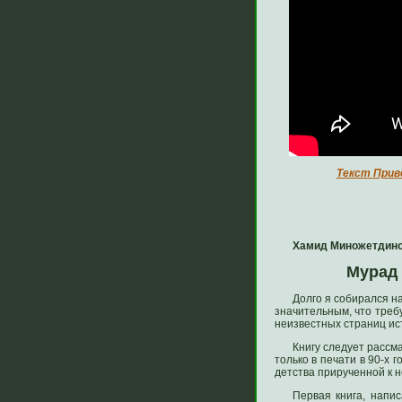
Текст Прив
Хамид Миножетдин
Мурад 
Долго я собирался на
значительным, что треб
неизвестных страниц ис
Книгу следует рассм
только в печати в 90-х
детства прирученной к 
Первая книга, напи