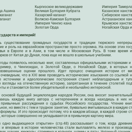
Кыргизское великодержавие
Империя Тамерла
да Ашина
Великая Булгария Кубрата
Казанское ханств
каганат
Хазарский каганат
Сибирское ханст
аганат
Волжско-Камская Булгария
Астраханское хан
Империя Чингис-хана
Крымское ханств
Золотая Орда
Ногайская Орда и 
сударств и империй!
ь существование громадных государств и традиции тюркского непрерыв
ие и роль на евразийском пространстве просто огромна. На основе этих гос
овья в Европе и в Азии, в том числе и Московская Русь. В тоже время 
рков от Китая до Дуная, пока еще не вошло в школьные учебники.
 годы появилось несколько книг, составленных официальными историками 
пример, о Чингизидах, о Золотой Орде, о Ногайской Орде, в которых 
 взвешенные оценки прошлого. Идет процесс очищения истории от ми
очевидным, что в XXI веке проводить исторические изыскания со ссылкой 
е источники и идеологические построения станет неблагодарным и туп
е взгляды на отечественную историю, запрятанная в течение столетий под
нты и становится более убедительной и необычайно интересной.
 основой будущей энциклопедии народов России, она вносит значительный
ываешь каждую книгу автора с нетерпением и всегда находишь в них н
привычные рассуждения о судьбах Российского государства. Чтение кни
ное, но вместе с тем и трудное занятие, буквально вчитываешься в каждую ст
формулы. И это происходит потому, что в каждом абзаце, в каждой строке с
которые совершенно не укладываются в привычную картину мира.
и одно выдающееся открытие» (стр.48) рассказывает о том, когда древни
с и впервые в истории человечества стали выплавлять железо и производ
ечи, шашки, кинжалы, стремена и кольчуги, шлемы и латы. Чугунный сошник, 