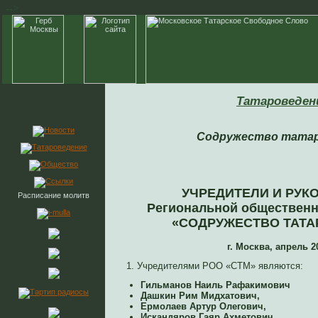
-->
Татароведен
Содружество тата
УЧРЕДИТЕЛИ И РУК
Расписание молитв
Региональной общественн
«СОДРУЖЕСТВО ТАТА
г. Москва, апрель 20
1. Учредителями РОО «СТМ» являются:
Гильманов Наиль Рафакимович
Дашкин Рим Мидхатович,
Ермолаев Артур Олегович,
Искандяров Гаяр Ахметович,