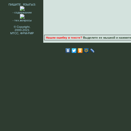
ПИШИТЕ, ЯЗЫГЫЗ:
- содержание
- тех.вопросы
© Copyright,
2000-2021
МТСС, ФРМ-FMP
Нашли ошибку в тексте?
Выделите ее мышкой и нажмите C